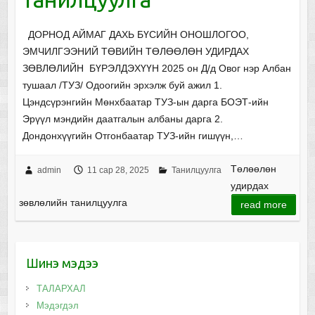
ДОРНОД АЙМАГ ДАХЬ БҮСИЙН ОНОШЛОГОО,
ЭМЧИЛГЭЭНИЙ ТӨВИЙН ТӨЛӨӨЛӨН УДИРДАХ
ЗӨВЛӨЛИЙН БҮРЭЛДЭХҮҮН 2025 он Д/д Овог нэр Албан
тушаал /ТУЗ/ Одоогийн эрхэлж буй ажил 1.
Цэндсүрэнгийн Мөнхбаатар ТУЗ-ын дарга БОЭТ-ийн
Эрүүл мэндийн даатгалын албаны дарга 2.
Дондонхүүгийн Отгонбаатар ТУЗ-ийн гишүүн,…
Төлөөлөн
admin
11 сар 28, 2025
Танилцуулга
удирдах
зөвлөлийн танилцуулга
read more
Шинэ мэдээ
ТАЛАРХАЛ
Мэдэгдэл