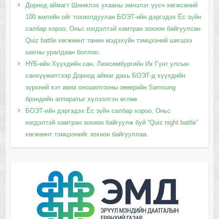
Дорнод аймагт Шинжлэх ухааны эмнэлэг үүсч хөгжсөний
100 жилийн ойг тохиолдуулан БОЭТ-ийн дэргэдэх Ёс зүйн
салбар хороо, Оньс нэгдэлтэй хамтран зохион байгуулсан
Quiz battle хөгжөөнт танин мэдэхүйн тэмцээний шигшээ
шатны уралдаан боллоо.
НҮБ-ийн Хүүхдийн сан, Люксембургийн Их Гүнт улсын
санхүүжилтээр Дорнод аймаг дахь БОЭТ-д хүүхдийн
зүрхний хэт авиа оношилгооны зөөврийн Samsung
брэндийн аппаратыг хүлээлгэн өглөө
БОЭТ-ийн дэргэдэх Ёс зүйн салбар хороо, Оньс
нэгдэлтэй хамтран зохион байгуулж буй “Quiz night battle”
хөгжөөнт тэмцээнийг зохион байгууллаа.