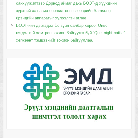
санхүүжилтээр Дорнод аймаг дахь БОЭТ-д хүүхдийн
зүрхний хэт авиа оношилгооны зөөврийн Samsung
брэндийн аппаратыг хүлээлгэн өглөө
БОЭТ-ийн дэргэдэх Ёс зүйн салбар хороо, Оньс
нэгдэлтэй хамтран зохион байгуулж буй “Quiz night battle”
хөгжөөнт тэмцээнийг зохион байгууллаа.