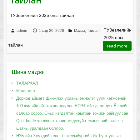
ТУЗөвлөлийн 2025 оны тайлан
ТУЗөвлөлийн
admin
1 сар 26, 2026
Мэдээ
,
Тайлан
2025 оны
тайлан
read more
Шинэ мэдээ
ТАЛАРХАЛ
Мэдэгдэл
Дорнод аймагт Шинжлэх ухааны эмнэлэг үүсч хөгжсөний
100 жилийн ойг тохиолдуулан БОЭТ-ийн дэргэдэх Ёс зүйн
салбар хороо, Оньс нэгдэлтэй хамтран зохион байгуулсан
Quiz battle хөгжөөнт танин мэдэхүйн тэмцээний шигшээ
шатны уралдаан боллоо.
НҮБ-ийн Хүүхдийн сан, Люксембургийн Их Гүнт улсын