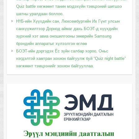
Quiz battle хөгжөөнт танин мэдэхүйн тэмцээний шигшээ
шатны уралдаан боллоо.
НҮБ-ийн Хүүхдийн сан, Люксембургийн Их Гүнт улсын
санхүүжилтээр Дорнод аймаг дахь БОЭТ-д хүүхдийн
зүрхний хэт авиа оношилгооны зөөврийн Samsung
брэндийн аппаратыг хүлээлгэн өглөө
БОЭТ-ийн дэргэдэх Ёс зүйн салбар хороо, Оньс
нэгдэлтэй хамтран зохион байгуулж буй “Quiz night battle”
хөгжөөнт тэмцээнийг зохион байгууллаа.