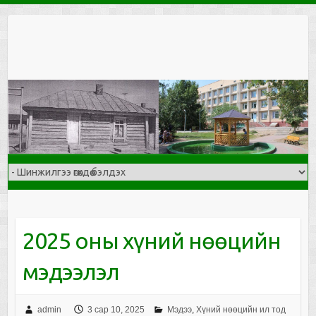
Skip
to
content
2025 оны хүний нөөцийн
мэдээлэл
admin
3 сар 10, 2025
Мэдээ
,
Хүний нөөцийн ил тод