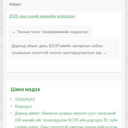
байдал
2025 оны хүний нөөцийн мэдээлэл
←
Техник тоног төхөөрөмжийн мэдээлэл
Дорнод аймаг дахь БОЭТөвийн захирлын албан
тушаалын нээлттэй сонгон шалгаруулалтын зар
→
Шинэ мэдээ
ТАЛАРХАЛ
Мэдэгдэл
Дорнод аймагт Шинжлэх ухааны эмнэлэг үүсч хөгжсөний
100 жилийн ойг тохиолдуулан БОЭТ-ийн дэргэдэх Ёс зүйн
салбар хороо, Оньс нэгдэлтэй хамтран зохион байгуулсан