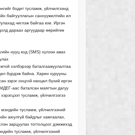
нгийг бодит тусламж, үйлчилгээнд
дийн байгууллагын санхүүжилтийн ил
уулахад чиглэж байгаа юм. Иргэн
долд дараах аргуудаар өөрийгөө
агийн нууц код (SMS) хүлээн авах
улах
мжтой хэлбэрээр баталгаажуулалтаа
хцөл бүрдэж байна. Харин хурууны
сан зэрэг онцгой нөхцөл бүхий иргэн
ЭМДЕГ-аас баталсан маягтын дагуу
 хэрэгцээт тусламж, үйлчилгээгээ
л мэндийн тусламж, үйлчилгээний
лийн аюулгүй байдлыг хамгаалах,
слэн зарцуулах тогтолцоог дэмжихэд
эндийн тусламж, үйлчилгээний