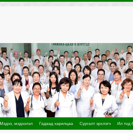
Мэдээ, мэдээлэл
Гадаад харилцаа
Сургалт эрхлэгч
Ил тод 