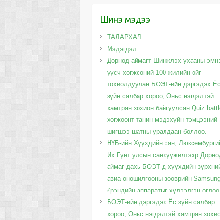
Шинэ мэдээ
ТАЛАРХАЛ
Мэдэгдэл
Дорнод аймагт Шинжлэх ухааны эмн
үүсч хөгжсөний 100 жилийн ойг
тохиолдуулан БОЭТ-ийн дэргэдэх Ё
зүйн салбар хороо, Оньс нэгдэлтэй
хамтран зохион байгуулсан Quiz battl
хөгжөөнт танин мэдэхүйн тэмцээний
шигшээ шатны уралдаан боллоо.
НҮБ-ийн Хүүхдийн сан, Люксембурги
Их Гүнт улсын санхүүжилтээр Дорно
аймаг дахь БОЭТ-д хүүхдийн зүрхни
авиа оношилгооны зөөврийн Samsun
брэндийн аппаратыг хүлээлгэн өглөө
БОЭТ-ийн дэргэдэх Ёс зүйн салбар
хороо, Оньс нэгдэлтэй хамтран зохи