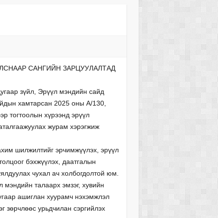
ЛСНААР САНГИЙН ЗАРЦУУЛАЛТАД
угаар зүйл, Эрүүл мэндийн сайд
йдын хамтарсан 2025 оны А/130,
эр тогтоолын хүрээнд эрүүл
баталгаажуулах журам хэрэгжиж
ахим шилжилтийг эрчимжүүлэх, эрүүл
толцоог бэхжүүлэх, даатгалын
уялдуулах чухал ач холбогдолтой юм.
л мэндийн талаарх эмзэг, хувийн
угаар ашиглан хуурамч нэхэмжлэл
рэг зөрчлөөс урьдчилан сэргийлэх