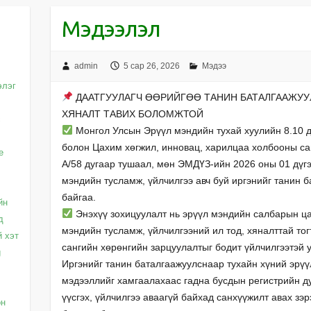
Мэдээлэл
admin
5 сар 26, 2026
Мэдээ
элэг
ДААТГУУЛАГЧ ӨӨРИЙГӨӨ ТАНИН БАТАЛГААЖУУ
ХЯНАЛТ ТАВИХ БОЛОМЖТОЙ
с
Монгол Улсын Эрүүл мэндийн тухай хуулийн 8.10 д
болон Цахим хөгжил, инновац, харилцаа холбооны са
e
А/58 дугаар тушаал, мөн ЭМДҮЗ-ийн 2026 оны 01 дүгэ
мэндийн тусламж, үйлчилгээ авч буй иргэнийг танин 
байгаа.
йн
Энэхүү зохицуулалт нь эрүүл мэндийн салбарын ц
д
мэндийн тусламж, үйлчилгээний ил тод, хяналттай тог
й хэт
сангийн хөрөнгийн зарцуулалтыг бодит үйлчилгээтэй 
g
Иргэнийг танин баталгаажуулснаар тухайн хүний эрүү
мэдээллийг хамгаалахаас гадна бусдын регистрийн д
үүсгэх, үйлчилгээ аваагүй байхад санхүүжилт авах зэ
он