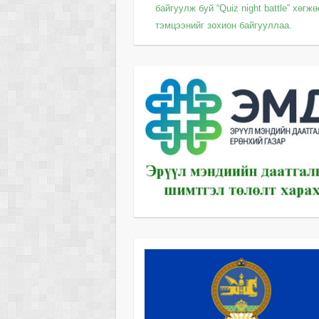
байгуулж буй “Quiz night battle” хөгж
тэмцээнийг зохион байгууллаа.