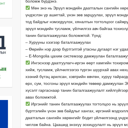
боломж бүрдэнэ.
өөнт
Мөн энэ нь Эрүүл мэндийн даатгалын сангийн хөрө
үндэслэн үр ашигтай, үнэн зөв зарцуулах, эрүүл мэн
тод байдлыг нэмэгдүүлэх, хяналтын тогтолцоог сайжр
эрүүл мэндийн тусламж, үйлчилгээ авч байгаа тохиол
танин баталгаажуулах боломжтой. Үүнд:
– Хурууны хээгээр баталгаажуулах
– Өөрийн нэр дээр бүртгэлтэй утасны дугаарт нэг уда
– E-Mongolia цахим системээр дамжуулан баталгаажу
Ингэснээр даатгуулагч-иргэн өөрт хамгийн тохиро
хийж, тусламж, үйлчилгээгээ түргэн шуурхай авах нө
хээний бүтэц арилсан, хэвтрийн өвчтөн, хуруу тайрагд
өрх, сум, тосгоны эрүүл мэндийн төвөөр дамжуулан 
хүсэлт гаргаснаар танин баталгаажуулалт хийлгүйгээр
авах боломжтой.
Иргэнийг танин баталгаажуулах тогтолцоо нь эрүү
бүртгэлийн үнэн зөв байдлыг хангах, иргэний мэдээл
даатгалын сангийн хөрөнгийг бодит үйлчилгээнд үндэ
чиглэж байна. Цаашид энэхүү зохицуулалт нь эрүүл м