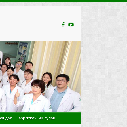
байдал
Хэрэглэгчийн булан