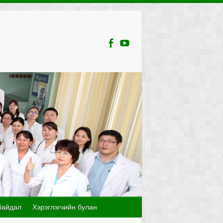
байдал
Хэрэглэгчийн булан