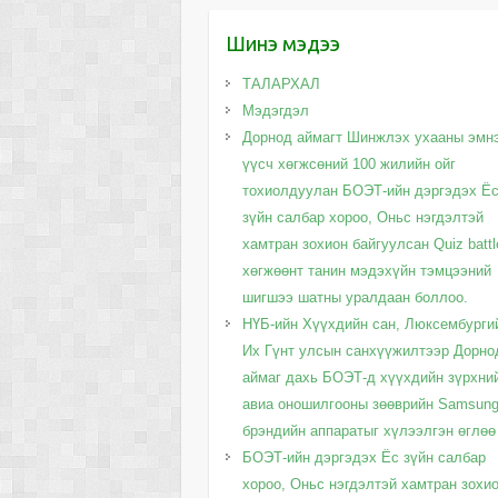
Шинэ мэдээ
ТАЛАРХАЛ
Мэдэгдэл
Дорнод аймагт Шинжлэх ухааны эмн
үүсч хөгжсөний 100 жилийн ойг
тохиолдуулан БОЭТ-ийн дэргэдэх Ё
зүйн салбар хороо, Оньс нэгдэлтэй
хамтран зохион байгуулсан Quiz battl
хөгжөөнт танин мэдэхүйн тэмцээний
шигшээ шатны уралдаан боллоо.
НҮБ-ийн Хүүхдийн сан, Люксембурги
Их Гүнт улсын санхүүжилтээр Дорно
аймаг дахь БОЭТ-д хүүхдийн зүрхни
авиа оношилгооны зөөврийн Samsun
брэндийн аппаратыг хүлээлгэн өглөө
БОЭТ-ийн дэргэдэх Ёс зүйн салбар
хороо, Оньс нэгдэлтэй хамтран зохи