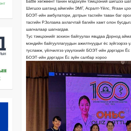
battle хөгжөөнт танин мэдэхүйн тэмцээний шигшээ ша
өөнт
Шигшээ шатанд аймгийн ЭМГ, Асралт-Үйлс, Ягаан цээ
БОЭТ-ийн амбулатори, дотрын тасгийн таван баг ор
тасгийн Р.Золзаяа ахлагчтай багийн хамт олон бусды
шагналаар шагнагдав.
Тус тэмцээнийг зохион байгуулах явцдаа Дорнод айма
мэндийн байгууллагуудын ажилтнуудыг ёс зүйгээрээ ү
тусламж, үйлчилгээ үзүүлэхийг БОЭТ-ийн дэргэдэх Ёс
БОЭТ-ийн дэргэдэх Ёс зүйн салбар хороо