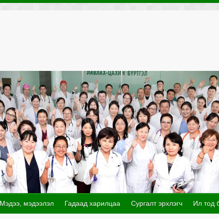
Мэдээ, мэдээлэл
Гадаад харилцаа
Сургалт эрхлэгч
Ил тод 