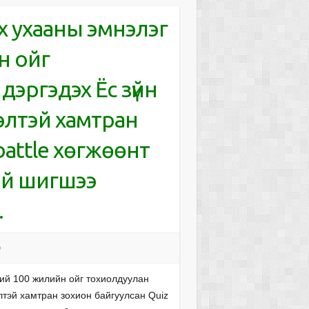
 ухааны эмнэлэг
н ойг
эргэдэх Ёс зүйн
элтэй хамтран
battle хөгжөөнт
ий шигшээ
.
э
ий 100 жилийн ойг тохиолдуулан
лтэй хамтран зохион байгуулсан Quiz