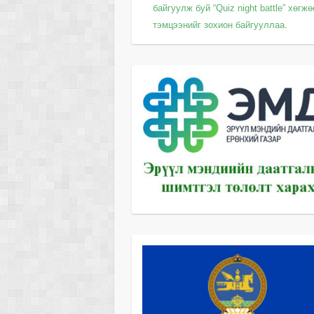
байгуулж буй “Quiz night battle” хөгж
тэмцээнийг зохион байгууллаа.