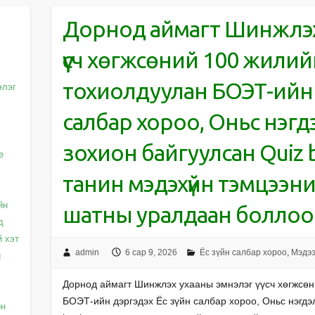
Дорнод аймагт Шинжлэх
үүсч хөгжсөний 100 жилий
тохиолдуулан БОЭТ-ийн д
элэг
салбар хороо, Оньс нэгд
с
зохион байгуулсан Quiz 
e
танин мэдэхүйн тэмцээн
йн
шатны уралдаан боллоо
д
й хэт
admin
6 сар 9, 2026
Ёс зүйн салбар хороо
,
Мэдэ
g
Дорнод аймагт Шинжлэх ухааны эмнэлэг үүсч хөгжсөн
БОЭТ-ийн дэргэдэх Ёс зүйн салбар хороо, Оньс нэгдэ
он