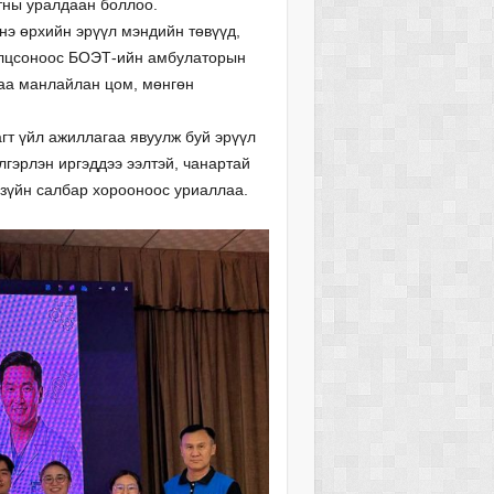
тны уралдаан боллоо.
нэ өрхийн эрүүл мэндийн төвүүд,
олцсоноос БОЭТ-ийн амбулаторын
гаа манлайлан цом, мөнгөн
гт үйл ажиллагаа явуулж буй эрүүл
лгэрлэн иргэддээ ээлтэй, чанартай
 зүйн салбар хорооноос уриаллаа.