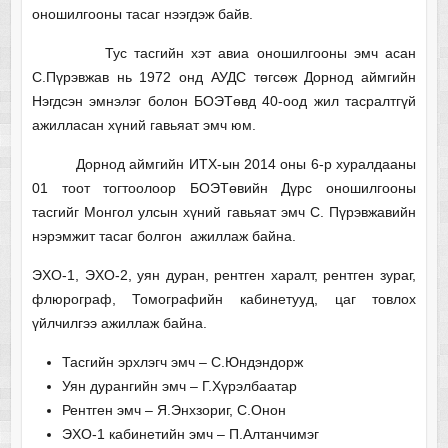
оношилгооны тасаг нээгдэж байв.
Тус тасгийн хэт авиа оношилгооны эмч асан
С.Пүрэвжав нь 1972 онд АУДС төгсөж Дорнод аймгийн
Нэгдсэн эмнэлэг болон БОЭТөвд 40-оод жил тасралтгүй
ажилласан хүний гавьяат эмч юм.
Дорнод аймгийн ИТХ-ын 2014 оны 6-р хуралдааны
01 тоот тогтоолоор БОЭТөвийн Дүрс оношилгооны
тасгийг Монгол улсын хүний гавьяат эмч С. Пүрэвжавийн
нэрэмжит тасаг болгон ажиллаж байна.
ЭХО-1, ЭХО-2, уян дуран, рентген харалт, рентген зураг,
флюрограф, Томографийн кабинетууд, цаг товлох
үйлчилгээ ажиллаж байна.
Тасгийн эрхлэгч эмч – С.Юндэндорж
Уян дурангийн эмч – Г.Хүрэлбаатар
Рентген эмч – Я.Энхзориг, С.Онон
ЭХО-1 кабинетийн эмч – П.Алтанчимэг