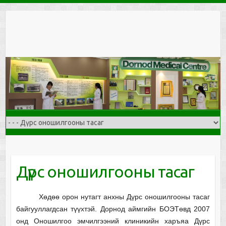
Skip
to
content
Дүрс оношилгооны тасаг
Хөдөө орон нутагт анхны Дүрс оношилгооны тасаг
байгууллагдсан түүхтэй. Дорнод аймгийн БОЭТөвд 2007
онд Оношилгоо эмчилгээний клиникийн харъяа Дүрс