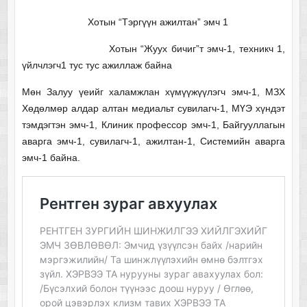
Хотын “Тэргүүн ажилтан” эмч 1
Хотын “Жуух бичиг”т эмч-1, техникч 1,
үйлчлэгч1 тус тус ажиллаж байна
Мөн Залуу үеийг халамжлан хүмүүжүүлэгч эмч-1, МЗХ
Хөдөлмөр алдар алтан медиальт сувилагч-1, МҮЭ хүндэт
тэмдэгтэн эмч-1, Клиник профессор эмч-1, Байгууллагын
аварга эмч-1, сувилагч-1, ажилтан-1, Системийн аварга
эмч-1 байна.