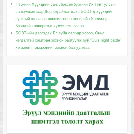
НҮБ-ийн Хүүхдийн сан, Люксембургийн Их Гүнт улсын
санхүүжилтээр Дорнод аймаг дахь БОЭТ-д хүүхдийн
зүрхний хэт авиа оношилгооны зөөврийн Samsung
брэндийн аппаратыг хүлээлгэн өглөө
БОЭТ-ийн дэргэдэх Ёс зүйн салбар хороо, Оньс
нэгдэлтэй хамтран зохион байгуулж буй “Quiz night battle”
хөгжөөнт тэмцээнийг зохион байгууллаа.