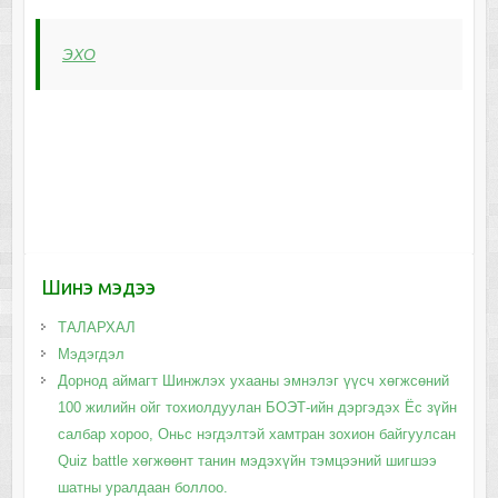
ЭХО
Шинэ мэдээ
ТАЛАРХАЛ
Мэдэгдэл
Дорнод аймагт Шинжлэх ухааны эмнэлэг үүсч хөгжсөний
100 жилийн ойг тохиолдуулан БОЭТ-ийн дэргэдэх Ёс зүйн
салбар хороо, Оньс нэгдэлтэй хамтран зохион байгуулсан
Quiz battle хөгжөөнт танин мэдэхүйн тэмцээний шигшээ
шатны уралдаан боллоо.