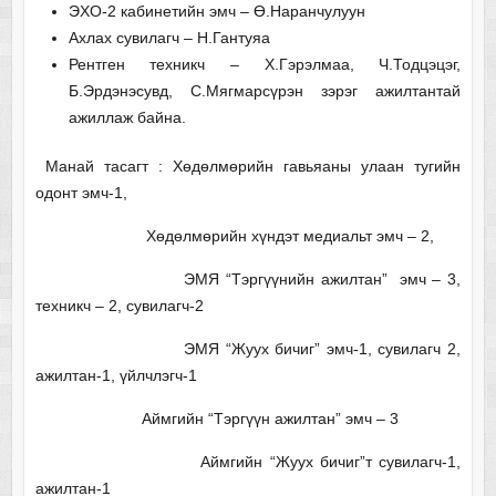
ЭХО-2 кабинетийн эмч – Ө.Наранчулуун
Ахлах сувилагч – Н.Гантуяа
Рентген техникч – Х.Гэрэлмаа, Ч.Тодцэцэг,
Б.Эрдэнэсувд, С.Мягмарсүрэн зэрэг ажилтантай
ажиллаж байна.
Манай тасагт : Хөдөлмөрийн гавьяаны улаан тугийн
одонт эмч-1,
Хөдөлмөрийн хүндэт медиальт эмч – 2,
ЭМЯ “Тэргүүнийн ажилтан” эмч – 3,
техникч – 2, сувилагч-2
ЭМЯ “Жуух бичиг” эмч-1, сувилагч 2,
ажилтан-1, үйлчлэгч-1
Аймгийн “Тэргүүн ажилтан” эмч – 3
Аймгийн “Жуух бичиг”т сувилагч-1,
ажилтан-1