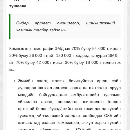
тушаана
.
Өндөр өртөгт оношилгоо, шинжилгээний
хамтын төлбөр гэдэг нь
Компьютер томографи ЭМД-ын 70% буюу 84 000 т, иргэн
30% буюу 36 000 т нийт 120 000 т, ходоодны дуран ЭМД –
ын 70% буюу 42 000т, иргэн 30% буюу 18 000 т төлнө гэх
мэт.
Эмчийн заалт, илгээх бичиггүйгээр иргэн сайн
дураараа шатлал алгасан лавлагаа шатлалын эрүүл
мэндийн байгууллагаас амбулаторийн тусламж,
үйлчилгээ авсан, оношилгоо шинжилгээ /өндөр
өртөгтэй болон бусад/ хийлгэсэн тохиолдолд тухайн
тусламж, үйлчилгээний зардлыг холбогдох ОХБ-ийн
жагсаалтад заасан хэмжээгээр, эсхүл хэрэв тухайн
тусламж үйлчилгээ нь ОХБ-ийн жагсаалтад