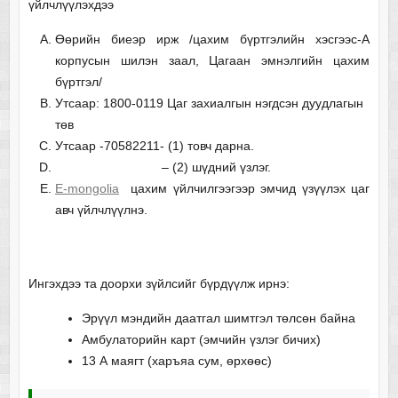
үйлчлүүлэхдээ
Өөрийн биеэр ирж /цахим бүртгэлийн хэсгээс-А
корпусын шилэн заал, Цагаан эмнэлгийн цахим
бүртгэл/
Утсаар: 1800-0119 Цаг захиалгын нэгдсэн дуудлагын
төв
Утсаар -70582211- (1) товч дарна.
– (2) шүдний үзлэг.
E-mongolia
цахим үйлчилгээгээр эмчид үзүүлэх цаг
авч үйлчлүүлнэ.
Ингэхдээ та доорхи зүйлсийг бүрдүүлж ирнэ:
Эрүүл мэндийн даатгал шимтгэл төлсөн байна
Амбулаторийн карт (эмчийн үзлэг бичих)
13 А маягт (харъяа сум, өрхөөс)