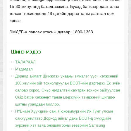
15-30 минутанд баталгаажина. Бусад банкаар даатгалаа
төлсөн тохиолдолд 48 цагийн дараа таны даатгал орж
ирнээ.
ЭМДЕГ-н лавлах утасны дугаар: 1800-1363
Шинэ мэдээ
ТАЛАРХАЛ
Мэдэгдэл
Дорнод аймагт Шинжлэх ухааны эмнэлэг үүсч хөгжсөний
100 жилийн ойг тохиолдуулан БОЭТ-ийн дэргэдэх Ёс зүйн
салбар хороо, Оньс нэгдэлтэй хамтран зохион байгуулсан
Quiz battle хөгжөөнт танин мэдэхүйн тэмцээний шигшээ
шатны уралдаан боллоо.
НҮБ-ийн Хүүхдийн сан, Люксембургийн Их Гүнт улсын
санхүүжилтээр Дорнод аймаг дахь БОЭТ-д хүүхдийн
зүрхний хэт авиа оношилгооны зөөврийн Samsung