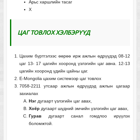
Арьс харшлийн тасаг
Х
ЦАГ ТОВЛОХ ХЭЛБЭРҮҮД
Цахим бүртгэлээс өөрөө ирж ажлын өдрүүдэд 08-12
цаг 13- 17 цагийн хооронд үзлэгийн цаг авна. 12-13
цагийн хооронд үдийн цайны цаг.
E-Mongolia цахим системээр цаг товлох
7058-2211 утсаар ажлын өдрүүдэд ажлын цагаар
захиалах
Нэг
дугаарт үзлэгийн цаг авах,
Хоёр
дугаарт шүдний эмчийн үзлэгийн цаг авах,
Гурав
дугаарт санал гомдлоо ирүүлэх
боломжтой.