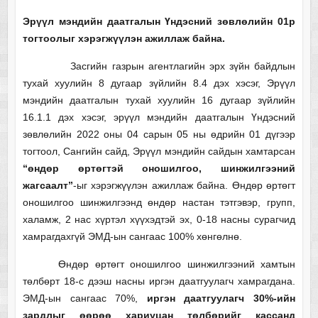
Эрүүл мэндийн даатгалын Үндэсний зөвлөлийн 01р
тогтоолыг хэрэгжүүлэн ажиллаж байна.
Засгийн газрын агентлагийн эрх зүйн байдлын
тухай хуулийн 8 дугаар зүйлийн 8.4 дэх хэсэг, Эрүүл
мэндийн даатгалын тухай хуулийн 16 дугаар зүйлийн
16.1.1 дэх хэсэг, эрүүл мэндийн даатгалын Үндэсний
зөвлөлийн 2022 оны 04 сарын 05 ны өдрийн 01 дүгээр
тогтоол, Сангийн сайд, Эрүүл мэндийн сайдын хамтарсан
“өндөр өртөгтэй оношилгоо, шинжилгээний
жагсаалт”
-ыг хэрэгжүүлэн ажиллаж байна. Өндөр өртөгт
оношилгоо шинжилгээнд өндөр настан тэтгэвэр, групп,
халамж, 2 нас хүртэл хүүхэдтэй эх, 0-18 насны сурагчид
хамрагдахгүй ЭМД-ын сангаас 100% хөнгөлнө.
Өндөр өртөгт оношилгоо шинжилгээний хамтын
төлбөрт 18-с дээш насны иргэн даатгуулагч хамрагдана.
ЭМД-ын сангаас 70%,
иргэн даатгуулагч 30%-ийн
зардлыг өөрөө хариуцан төлбөрийг кассанд