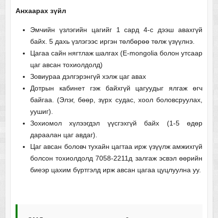
Анхаарах зүйл
Эмчийн үзлэгийн цагийг 1 сард 4-с дээш авахгүй
байх. 5 дахь үзлэгээс иргэн төлбөрөө төлж үзүүлнэ.
Цагаа сайн нягтлаж шалгах (Е-mongolia болон утсаар
цаг авсан тохиолдолд)
Зовиураа дэлгэрэнгүй хэлж цаг авах
Дотрын кабинет гэж байхгүй цагуудыг ялгаж өгч
байгаа. (Элэг, бөөр, зүрх судас, хоол боловсруулах,
уушиг).
Зохиомол хүлээгдэл үүсгэхгүй байх (1-5 өдөр
дараалан цаг авдаг).
Цаг авсан боловч тухайн цагтаа ирж үзүүлж амжихгүй
болсон тохиолдолд 7058-2211д залгаж эсвэл өөрийн
биеэр цахим бүртгэлд ирж авсан цагаа цуцлуулна уу.