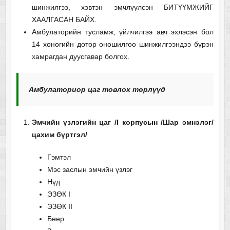
шинжилгээ, хэвтэн эмчлүүлсэн БИТҮҮМЖИЙГ
ХААЛГАСАН БАЙХ.
Амбулаторийн тусламж, үйлчилгээ авч эхлэсэн бол
14 хоногийн дотор оношилгоо шинжилгээндээ бүрэн
хамрагдан дуусгавар болгох.
Амбулаториор цаг товлох төрлүүд
Эмчийн үзлэгийн цаг /I корпусын /Шар эмнэлэг/
цахим бүртгэл/
Гэмтэл
Мэс заслын эмчийн үзлэг
Нүд
ЭЗӨК I
ЭЗӨК II
Бөөр