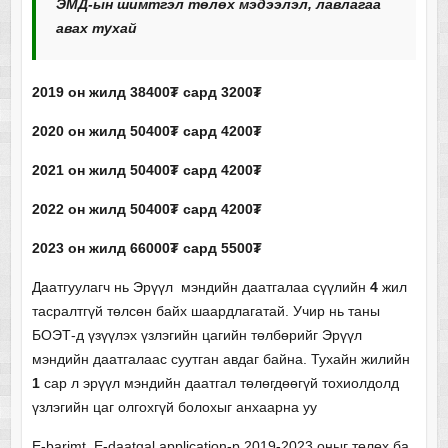
ЭМД-ын шимтгэл төлөх мэдээлэл, лавлагаа
авах тухай
2019 он жилд 38400₮ сард 3200₮
2020 он жилд 50400₮ сард 4200₮
2021 он жилд 50400₮ сард 4200₮
2022 он жилд 50400₮ сард 4200₮
2023 он жилд 66000₮ сард 5500₮
Даатгуулагч нь Эрүүл мэндийн даатгалаа сүүлийн
4
жил
тасралтгүй төлсөн байх шаардлагатай. Учир нь таны
БОЭТ-д үзүүлэх үзлэгийн цагийн төлбөрийг Эрүүл
мэндийн даатгалаас суутган авдаг байна. Тухайн жилийн
1
сар л эрүүл мэндийн даатгал төлөгдөөгүй тохиолдолд
үзлэгийн цаг олгохгүй болохыг анхаарна уу
E-barimt, E-daatgal application-р 2019-2023 оныг төлөх ба