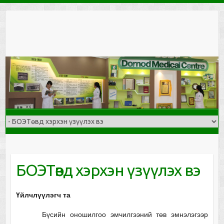
Skip
to
content
БОЭТөвд хэрхэн үзүүлэх вэ
Үйлчлүүлэгч та
Бүсийн оношилгоо эмчилгээний төв эмнэлэгээр