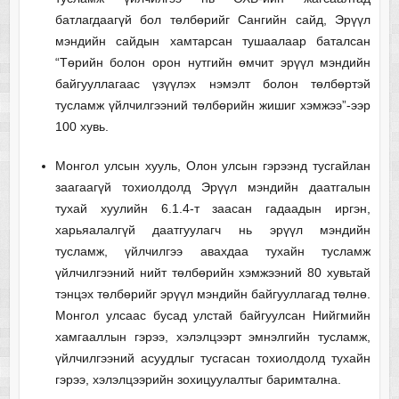
батлагдаагүй бол төлбөрийг Сангийн сайд, Эрүүл
мэндийн сайдын хамтарсан тушаалаар баталсан
“Төрийн болон орон нутгийн өмчит эрүүл мэндийн
байгууллагаас үзүүлэх нэмэлт болон төлбөртэй
тусламж үйлчилгээний төлбөрийн жишиг хэмжээ”-ээр
100 хувь.
Монгол улсын хууль, Олон улсын гэрээнд тусгайлан
заагаагүй тохиолдолд Эрүүл мэндийн даатгалын
тухай хуулийн 6.1.4-т заасан гадаадын иргэн,
харьяалалгүй даатгуулагч нь эрүүл мэндийн
тусламж, үйлчилгээ авахдаа тухайн тусламж
үйлчилгээний нийт төлбөрийн хэмжээний 80 хувьтай
тэнцэх төлбөрийг эрүүл мэндийн байгууллагад төлнө.
Монгол улсаас бусад улстай байгуулсан Нийгмийн
хамгааллын гэрээ, хэлэлцээрт эмнэлгийн тусламж,
үйлчилгээний асуудлыг тусгасан тохиолдолд тухайн
гэрээ, хэлэлцээрийн зохицуулалтыг баримтална.