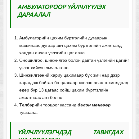
АМБУЛАТОРООР ҮЙЛЧЛҮҮЛЭХ
ДАРААЛАЛ
Амбулаторийн цахим бүртгэлийн дугаарын
машинаас дугаар авч цахим бүртгэлийн ажилтанд
хандан анхан үзлэгийн цаг авна.
Оношилгоо, шинжилгээ болон давтан үзлэгийн цагийг
үзлэг хийсэн эмч олгоно.
Шинжилгээний хариу цахимаар бүх эмч нар дээр
харагдаж байгаа ба цаасаар хэвлэн авах тохиолдолд
өдөр бүр 13 цагаас хойш цахим бүртгэлийн
ажилтнаас авч болно.
Төлбөрийн тооцоог кассанд
бэлэн мөнгөөр
тушаана.
ҮЙЛЧЛҮҮЛЭГЧДЭД ТАВИГДАХ