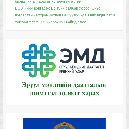
брэндийн аппаратыг хүлээлгэн өглөө
БОЭТ-ийн дэргэдэх Ёс зүйн салбар хороо, Оньс
нэгдэлтэй хамтран зохион байгуулж буй “Quiz night battle”
хөгжөөнт тэмцээнийг зохион байгууллаа.