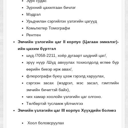
Зүрх судас
Зүрхний цахилгаан бичлэг
Мэдрэл
Урьдчилан сэргийлэх үзлэгийн цагууд
Комьпютер Томографи
Рентген
Эмчийн үзлэгийн цаг II корпус (Цагаан эмнэлэг)-
ийн цахим бүртгэл
шүд /7058-2211, хоёр дугаарт шүдний цаг/,
эрүү нүүр /Шүд авхуулах тохиолдолд өглөө бүр
өөрийн биеэр ирж авах/,
флюрографи буюу цээж гэрэлд харуулах,
сэргээн засах (мэдрэл, мэс засал, гэмтлийн
эмчийн бичигтэй байх),
чих хамар хоолойн үзлэгийн цаг олгоно.
Төлбөртэй тусламж үйлчилгээ
Эмчийн үзлэгийн цаг III корпус Хүүхдийн болнез
Хоол боловсруулах