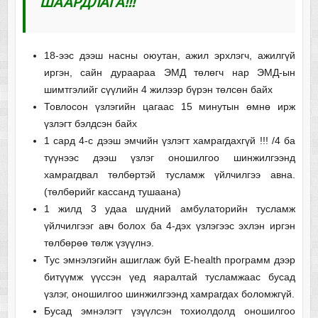
ШААРДЛАГА
!!!
18-ээс дээш насны оюутан, ажил эрхлэгч, ажилгүй
иргэн, сайн дураараа ЭМД төлөгч нар ЭМД-ын
шимтгэлийг сүүлийн 4 жилээр бүрэн төлсөн байх
Товлосон үзлэгийн цагаас 15 минутын өмнө ирж
үзлэгт бэлдсэн байх
1 сард 4-с дээш эмчийн үзлэгт хамрагдахгүй !!! /4 ба
түүнээс дээш үзлэг оношилгоо шинжилгээнд
хамрагдвал төлбөртэй тусламж үйлчилгээ авна.
(төлбөрийг кассанд тушаана)
1 жилд 3 удаа шүдний амбулаторийн тусламж
үйлчилгээг авч болох ба 4-дэх үзлэгээс эхлэн иргэн
төлбөрөө төлж үзүүлнэ.
Тус эмнэлэгийн ашиглаж буй E-health программ дээр
битүүмж үүссэн үед яаралтай тусламжаас бусад
үзлэг, оношилгоо шинжилгээнд хамрагдах боломжгүй.
Бусад эмнэлэгт үзүүлсэн тохиолдолд оношилгоо