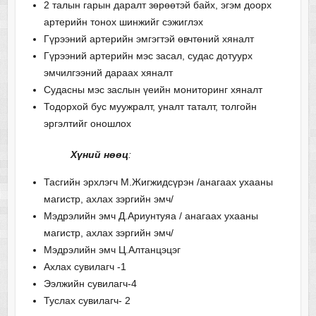
2 талын гарын даралт зөрөөтэй байх, эгэм доорх
артерийн тонох шинжийг сэжиглэх
Гүрээний артерийн эмгэгтэй өвчтөний хяналт
Гүрээний артерийн мэс засал, судас дотуурх
эмчилгээний дараах хяналт
Судасны мэс заслын үеийн мониторинг хяналт
Тодорхой бус муужралт, уналт таталт, толгойн
эргэлтийг оношлох
Хүний нөөц
:
Тасгийн эрхлэгч М.Жигжидсүрэн /анагаах ухааны
магистр, ахлах зэргийн эмч/
Мэдрэлийн эмч Д.Ариунтуяа / анагаах ухааны
магистр, ахлах зэргийн эмч/
Мэдрэлийн эмч Ц.Алтанцэцэг
Ахлах сувилагч -1
Ээлжийн сувилагч-4
Туслах сувилагч- 2