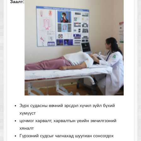
Заалт:
Зүрх судасны өвчний эрсдэл хүчил зүйл бүхий
хүмүүст
цочмог харвалт, харвалтын үеийн эмчилгээний
хяналт
Гүрээний судсыг чагнахад шуугиан сонсогдох