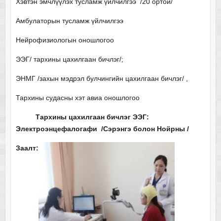
Хэвтэн эмчлүүлэх тусламж үйлчилгээ /20 ортой/
Амбулаторын тусламж үйлчилгээ
Нейрофизиологын оношлогоо
ЭЭГ/ тархины цахилгаан бичлэг/;
ЭНМГ /захын мэдрэл булчингийн цахилгаан бичлэг/ ,
Тархины судасны хэт авиа оношлогоо
Тархины цахилгаан бичлэг
ЭЭГ:
Электроэнцефалогафи /Сэрэнгэ болон Нойрны /
Заалт: