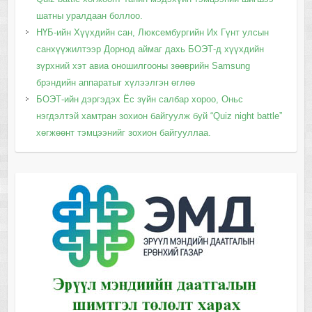
шатны уралдаан боллоо.
НҮБ-ийн Хүүхдийн сан, Люксембургийн Их Гүнт улсын
санхүүжилтээр Дорнод аймаг дахь БОЭТ-д хүүхдийн
зүрхний хэт авиа оношилгооны зөөврийн Samsung
брэндийн аппаратыг хүлээлгэн өглөө
БОЭТ-ийн дэргэдэх Ёс зүйн салбар хороо, Оньс
нэгдэлтэй хамтран зохион байгуулж буй “Quiz night battle”
хөгжөөнт тэмцээнийг зохион байгууллаа.