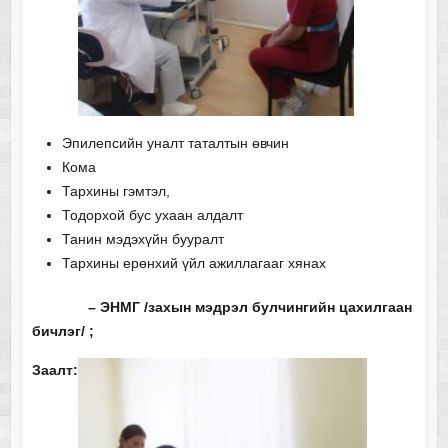
Эпилепсийн уналт таталтын өвчин
Кома
Тархины гэмтэл,
Тодорхой бус ухаан алдалт
Танин мэдэхүйн бууралт
Тархины ерөнхий үйл ажиллагааг хянах
– ЭНМГ /захын мэдрэл булчингийн цахилгаан
бичлэг/ ;
Заалт: