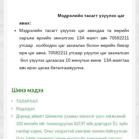
Мэдрэлийн тасагт үзүүлэх цаг
авах:
Мэдрэлийн тасагт үзүүлэх цаг авахдаа та өөрийн
харъяа өрхийн эмнэлгээс 13А маягт авч 70582211
утсаар холбогдон цаг захиалах болон өөрийн биеэр
ирж цаг авна. 70582211 утсаар үзүүлэх цаг захиалсан
бол үзүүлэх цагаасаа 10 минутын өмнө 13А маягтаа
авч ирэн цагаа баталгаажуулна.
Шинэ мэдээ
ТАЛАРХАЛ
Мэдэгдэл
Дорнод аймагт Шинжлэх ухааны эмнэлэг үүсч хөгжсөний
100 жилийн ойг тохиолдуулан БОЭТ-ийн дэргэдэх Ёс зүйн
салбар хороо, Оньс нэгдэлтэй хамтран зохион байгуулсан
Quiz battle хөгжөөнт танин мэдэхүйн тэмцээний шигшээ