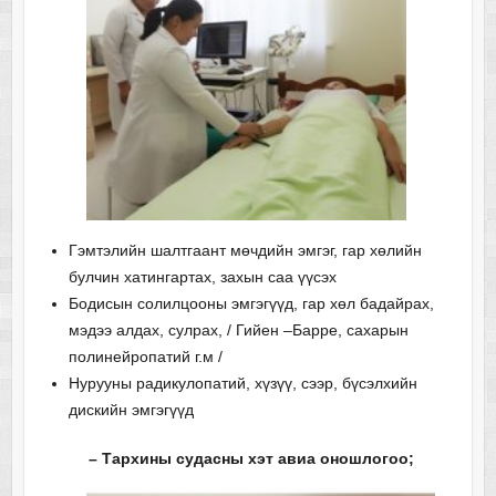
Гэмтэлийн шалтгаант мөчдийн эмгэг, гар хөлийн
булчин хатингартах, захын саа үүсэх
Бодисын солилцооны эмгэгүүд, гар хөл бадайрах,
мэдээ алдах, сулрах, / Гийен –Барре, сахарын
полинейропатий г.м /
Нурууны радикулопатий, хүзүү, сээр, бүсэлхийн
дискийн эмгэгүүд
– Тархины судасны хэт авиа оношлогоо;