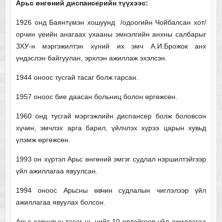
Арьс өнгөний диспансерийн түүхээс:
1926 онд Баянтүмэн хошуунд /одоогийн Чойбалсан хот/
орчин үеийн анагаах ухааны эмнэлгийн анхны салбарыг
ЗХУ-н мэргэжилтэн хүний их эмч А.И.Брожок анх
үндэслэн байгуулан, эрхлэн ажиллаж эхэлсэн.
1944 оноос тусгай тасаг болж гарсан.
1957 оноос бие даасан больниц болон өргөжсөн.
1960 онд тусгай мэргэжлийн диспансер болж боловсон
хүчин, эмчлэх арга барил, үйлчлэх хүрээ царын хувьд
үлэмж өргөжсөн.
1993 он хүртэл Арьс өнгөний эмгэг судлал нэршилтэйгээр
үйл ажиллагаа явуулсан.
1994 оноос Арьсны өвчин судлалын чиглэлээр үйл
ажиллагаа явуулах болсон.
Арьс харшлын тасаг нь нийт 10 ортойгоор үйл ажиллагаа