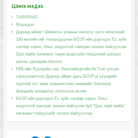
Шинэ мэдээ
ТАЛАРХАЛ
Мэдэгдэл
Дорнод аймагт Шинжлэх ухааны эмнэлэг үүсч хөгжсөний
100 жилийн ойг тохиолдуулан БОЭТ-ийн дэргэдэх Ёс зүйн
салбар хороо, Оньс нэгдэлтэй хамтран зохион байгуулсан
Quiz battle хөгжөөнт танин мэдэхүйн тэмцээний шигшээ
шатны уралдаан боллоо.
НҮБ-ийн Хүүхдийн сан, Люксембургийн Их Гүнт улсын
санхүүжилтээр Дорнод аймаг дахь БОЭТ-д хүүхдийн
зүрхний хэт авиа оношилгооны зөөврийн Samsung
брэндийн аппаратыг хүлээлгэн өглөө
БОЭТ-ийн дэргэдэх Ёс зүйн салбар хороо, Оньс
нэгдэлтэй хамтран зохион байгуулж буй “Quiz night battle”
хөгжөөнт тэмцээнийг зохион байгууллаа.