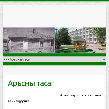
Skip
to
content
Арьсны тасаг
Арьс харшлын тасгийн
танилцуулга