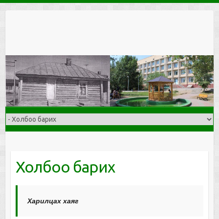
Skip
to
content
Холбоо барих
Харилцах хаяг