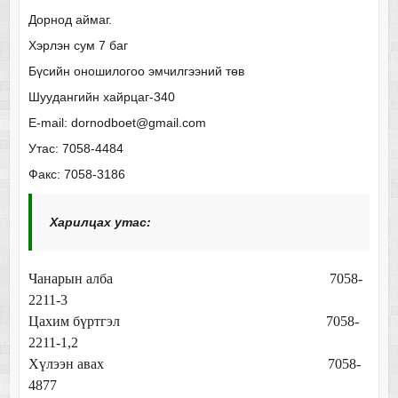
Дорнод аймаг.
Хэрлэн сум 7 баг
Бүсийн оношилогоо эмчилгээний төв
Шуудангийн хайрцаг-340
E-mail: dornodboet@gmail.com
Утас: 7058-4484
Факс: 7058-3186
Харилцах утас:
Чанарын алба 7058-
2211-3
Цахим бүртгэл 7058-
2211-1,2
Хүлээн авах 7058-
4877