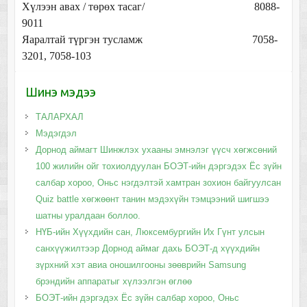
Хүлээн авах / төрөх тасаг/ 8088-
9011
Яаралтай түргэн тусламж 7058-
3201, 7058-103
Шинэ мэдээ
ТАЛАРХАЛ
Мэдэгдэл
Дорнод аймагт Шинжлэх ухааны эмнэлэг үүсч хөгжсөний
100 жилийн ойг тохиолдуулан БОЭТ-ийн дэргэдэх Ёс зүйн
салбар хороо, Оньс нэгдэлтэй хамтран зохион байгуулсан
Quiz battle хөгжөөнт танин мэдэхүйн тэмцээний шигшээ
шатны уралдаан боллоо.
НҮБ-ийн Хүүхдийн сан, Люксембургийн Их Гүнт улсын
санхүүжилтээр Дорнод аймаг дахь БОЭТ-д хүүхдийн
зүрхний хэт авиа оношилгооны зөөврийн Samsung
брэндийн аппаратыг хүлээлгэн өглөө
БОЭТ-ийн дэргэдэх Ёс зүйн салбар хороо, Оньс