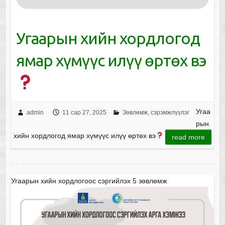
Угаарын хийн хордлогод
ямар хүмүүс илүү өртөх вэ
Угаа
admin
11 сар 27, 2025
Зөвлөмж, сэрэмжлүүлэг
рын
хийн хордлогод ямар хүмүүс илүү өртөх вэ
read more
Угаарын хийн хордлогоос сэргийлэх 5 зөвлөмж