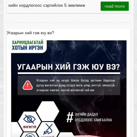
хийн хордлогоос сэргийлэх 5 зөвлөмж
read more
Угаарын хий гэж юу вэ?