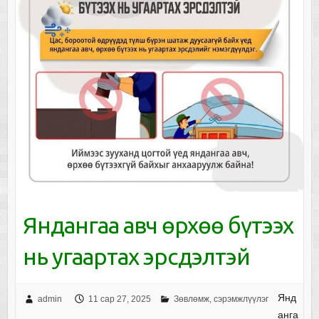
Яндангаа авч өрхөө бүтээх
нь угаартах эрсдэлтэй
Янд
admin
11 сар 27, 2025
Зөвлөмж, сэрэмжлүүлэг
анга