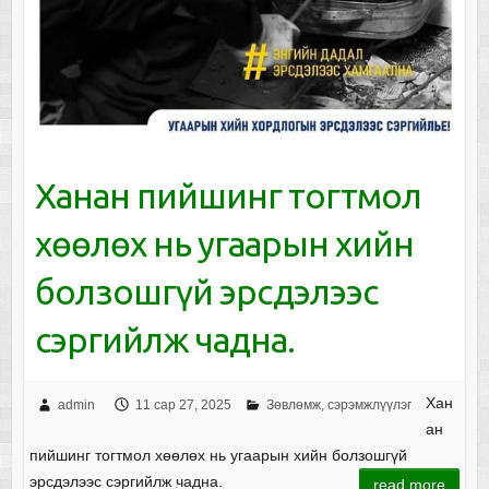
Ханан пийшинг тогтмол
хөөлөх нь угаарын хийн
болзошгүй эрсдэлээс
сэргийлж чадна.
Хан
admin
11 сар 27, 2025
Зөвлөмж, сэрэмжлүүлэг
ан
пийшинг тогтмол хөөлөх нь угаарын хийн болзошгүй
эрсдэлээс сэргийлж чадна.
read more