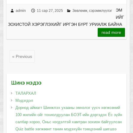
ЭМ
admin
11 сар 27, 2025
Зөвлөмж, сэрэмжлүүлэг
ИЙГ
ЗОХИСТОЙ ХЭРЭГЛЭХИЙГ ИРГЭН БҮРТ УРИАЛЖ БАЙНА
read more
« Previous
Шинэ мэдээ
ТАЛАРХАЛ
Мэдэгдэл
Дорнод аймагт Шинжлэх ухааны эмнэлэг үүсч хөгжсөний
100 жилийн ойг тохиолдуулан БОЭТ-ийн дэргэдэх Ёс зүйн
салбар хороо, Оньс нэгдэлтэй хамтран зохион байгуулсан
Quiz battle хөгжөөнт танин мэдэхүйн тэмцээний шигшээ