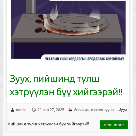
Зуух, пийшинд түлш
хэтрүүлэн бүү хийгээрэй!!
Зуух
admin
11 сар 27, 2025
Зөвлөмж, сэрэмжлүүлэг
,
пийшинд түлш хэтрүүлэн бүү хийгээрэй!!
read more