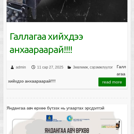
Галлагаа хийхдээ
анхаараарай!!!!
Галл
admin
11 сар 27, 2025
Зөвлөмж, сэрэмжлүүлэг
агаа
хийхдээ анхаараарай!!!!
read more
Яндангаа авч өрхөө бүтээх нь угаартах эрсдэлтэй