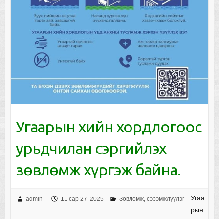
Угаарын хийн хордлогоос
урьдчилан сэргийлэх
зөвлөмж хүргэж байна.
Угаа
admin
11 сар 27, 2025
Зөвлөмж, сэрэмжлүүлэг
рын