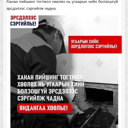
Ханан пийшинг тогтмол хөөлөх нь угаарын хийн болзошгүй
эрсдэлээс сэргийлж чадна.