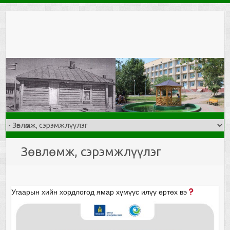
Skip
to
content
Зөвлөмж, сэрэмжлүүлэг
Угаарын хийн хордлогод ямар хүмүүс илүү өртөх вэ