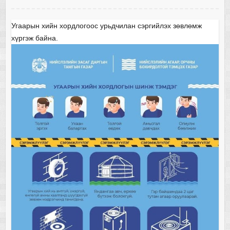
Угаарын хийн хордлогоос урьдчилан сэргийлэх зөвлөмж
хүргэж байна.