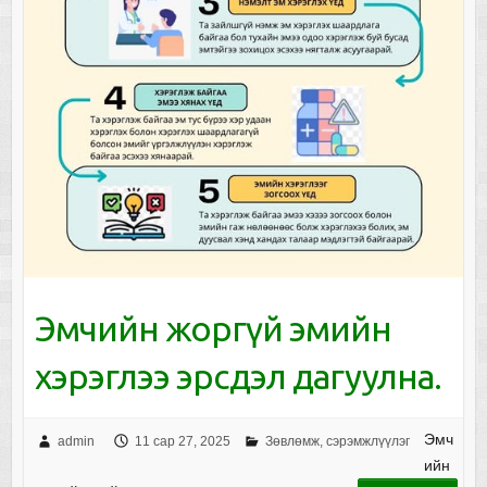
Эмчийн жоргүй эмийн
хэрэглээ эрсдэл дагуулна.
Эмч
admin
11 сар 27, 2025
Зөвлөмж, сэрэмжлүүлэг
ийн