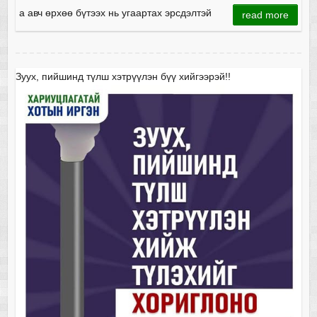
а авч өрхөө бүтээх нь угаартах эрсдэлтэй
read more
Зуух, пийшинд түлш хэтрүүлэн бүү хийгээрэй!!