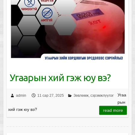
Угаарын хий гэж юу вэ?
Угаа
admin
11 сар 27, 2025
Зөвлөмж, сэрэмжлүүлэг
рын
хий гэж юу вэ?
read more