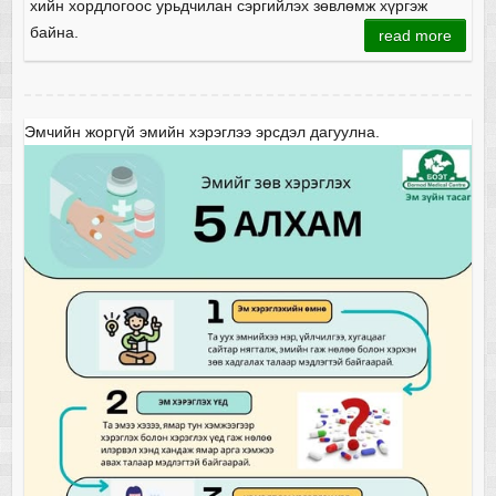
хийн хордлогоос урьдчилан сэргийлэх зөвлөмж хүргэж
байна.
read more
Эмчийн жоргүй эмийн хэрэглээ эрсдэл дагуулна.