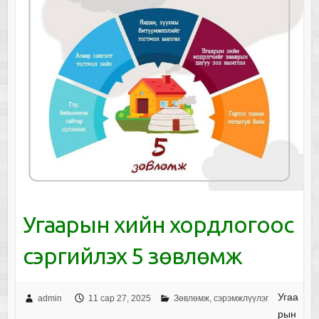
Угаарын хийн хордлогоос
сэргийлэх 5 зөвлөмж
Угаа
admin
11 сар 27, 2025
Зөвлөмж, сэрэмжлүүлэг
рын