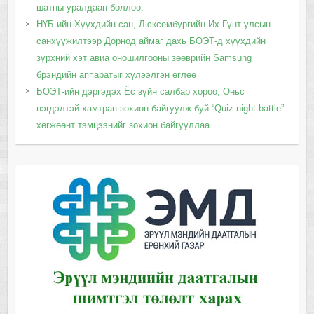
шатны уралдаан боллоо.
НҮБ-ийн Хүүхдийн сан, Люксембургийн Их Гүнт улсын
санхүүжилтээр Дорнод аймаг дахь БОЭТ-д хүүхдийн
зүрхний хэт авиа оношилгооны зөөврийн Samsung
брэндийн аппаратыг хүлээлгэн өглөө
БОЭТ-ийн дэргэдэх Ёс зүйн салбар хороо, Оньс
нэгдэлтэй хамтран зохион байгуулж буй “Quiz night battle”
хөгжөөнт тэмцээнийг зохион байгууллаа.