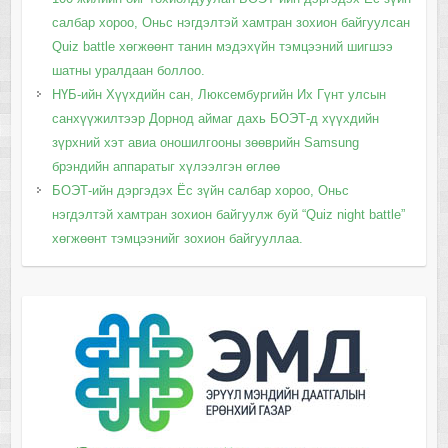
салбар хороо, Оньс нэгдэлтэй хамтран зохион байгуулсан
Quiz battle хөгжөөнт танин мэдэхүйн тэмцээний шигшээ
шатны уралдаан боллоо.
НҮБ-ийн Хүүхдийн сан, Люксембургийн Их Гүнт улсын
санхүүжилтээр Дорнод аймаг дахь БОЭТ-д хүүхдийн
зүрхний хэт авиа оношилгооны зөөврийн Samsung
брэндийн аппаратыг хүлээлгэн өглөө
БОЭТ-ийн дэргэдэх Ёс зүйн салбар хороо, Оньс
нэгдэлтэй хамтран зохион байгуулж буй “Quiz night battle”
хөгжөөнт тэмцээнийг зохион байгууллаа.