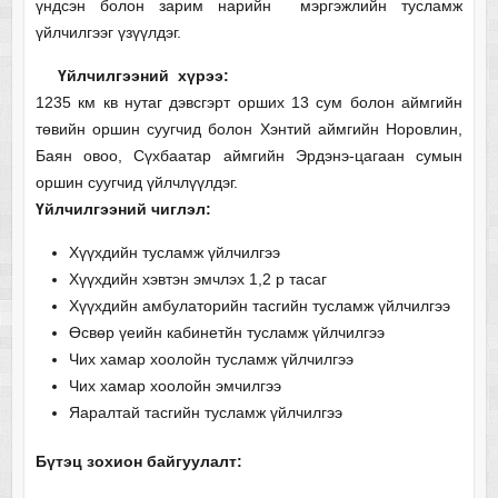
үндсэн болон зарим нарийн мэргэжлийн тусламж
үйлчилгээг үзүүлдэг.
Үйлчилгээний хүрээ:
1235 км кв нутаг дэвсгэрт орших 13 сум болон аймгийн
төвийн оршин суугчид болон Хэнтий аймгийн Норовлин,
Баян овоо, Сүхбаатар аймгийн Эрдэнэ-цагаан сумын
оршин суугчид үйлчлүүлдэг.
Үйлчилгээний чиглэл:
Хүүхдийн тусламж үйлчилгээ
Хүүхдийн хэвтэн эмчлэх 1,2 р тасаг
Хүүхдийн амбулаторийн тасгийн тусламж үйлчилгээ
Өсвөр үеийн кабинетйн тусламж үйлчилгээ
Чих хамар хоолойн тусламж үйлчилгээ
Чих хамар хоолойн эмчилгээ
Яаралтай тасгийн тусламж үйлчилгээ
Бүтэц зохион байгуулалт: