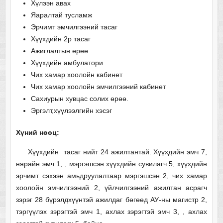
Хүлээн авах
Яаралтай тусламж
Эрчимт эмчилгээний тасаг
Хүүхдийн 2р тасаг
Ажиглалтын өрөө
Хүүхдийн амбулатори
Чих хамар хоолойн кабинет
Чих хамар хоолойн эмчилгээний кабинет
Сахиурын хувцас солих өрөө.
Эргэлт,хүүлээлгийн хэсэг
Хүний нөөц:
Хүүхдийн тасаг нийт 24 ажилтантай. Хүүхдийн эмч 7,
нярайн эмч 1, , мэргэшсэн хүүхдийн сувилагч 5, хүүхдийн
эрчимт сэхээн амьдруулалтаар мэргэшсэн 2, чих хамар
хоолойн эмчилгээний 2, үйлчилгээний ажилтан асрагч
зэрэг 28 бүрэлдхүүнтэй ажилдаг бөгөөд АУ-ны магистр 2,
тэргүүлэх зэрэгтэй эмч 1, ахлах зэрэгтэй эмч 3, , ахлах