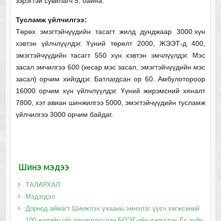
зэрэгтэй сувилагч 5, байна.
Тусламж үйлчилгээ:
Төрөх эмэгтэйчүүдийн тасагт жилд дунджаар 3000 хүн
хэвтэн үйлчлүүлдэг. Үүний төрөлт 2000, ЖЭЭТ-д 400,
эмэгтэйчүүдийн тасагт 550 хүн хэвтэн эмчлүүлдэг. Мэс
засал эмчилгээ 600 (кесар мэс засал, эмэгтэйчүүдийн мэс
засал) орчим хийгддэг. Батлагдсан ор 60. Амбулотороор
16000 орчим хүн үйлчлүүлдэг. Үүний жирэмсний хяналт
7800, хэт авиан шинжилгээ 5000, эмэгтэйчүүдийн тусламж
үйлчилгээ 3000 орчим байдаг.
Шинэ мэдээ
ТАЛАРХАЛ
Мэдэгдэл
Дорнод аймагт Шинжлэх ухааны эмнэлэг үүсч хөгжсөний
100 жилийн ойг тохиолдуулан БОЭТ-ийн дэргэдэх Ёс зүйн