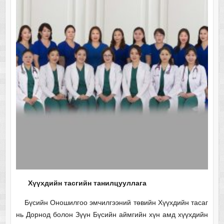
Хүүхдийн тасгийн танилцууллага
Бүсийн Оношилгоо эмчилгээний төвийн Хүүхдийн тасаг
нь Дорнод болон Зүүн Бүсийн аймгийн хүн амд хүүхдийн