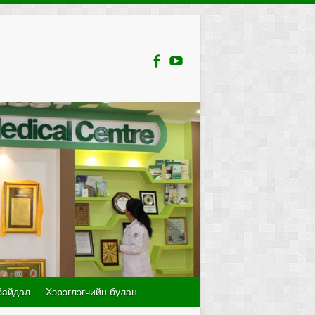
байдал
Хэрэглэгчийн булан