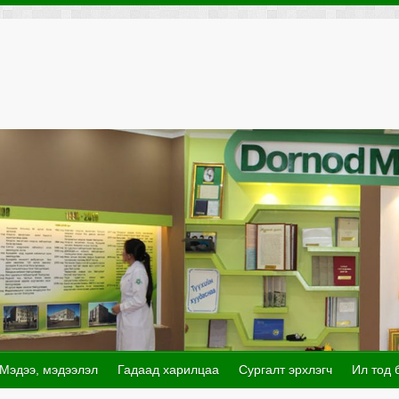
Мэдээ, мэдээлэл
Гадаад харилцаа
Сургалт эрхлэгч
Ил тод 