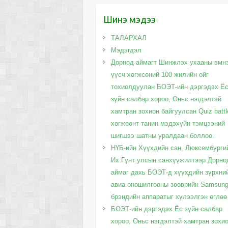
Шинэ мэдээ
ТАЛАРХАЛ
Мэдэгдэл
Дорнод аймагт Шинжлэх ухааны эмн
үүсч хөгжсөний 100 жилийн ойг
тохиолдуулан БОЭТ-ийн дэргэдэх Ё
зүйн салбар хороо, Оньс нэгдэлтэй
хамтран зохион байгуулсан Quiz battl
хөгжөөнт танин мэдэхүйн тэмцээний
шигшээ шатны уралдаан боллоо.
НҮБ-ийн Хүүхдийн сан, Люксембурги
Их Гүнт улсын санхүүжилтээр Дорно
аймаг дахь БОЭТ-д хүүхдийн зүрхни
авиа оношилгооны зөөврийн Samsun
брэндийн аппаратыг хүлээлгэн өглөө
БОЭТ-ийн дэргэдэх Ёс зүйн салбар
хороо, Оньс нэгдэлтэй хамтран зохи