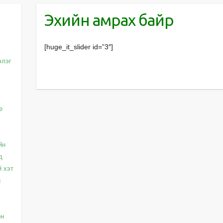
Эхийн амрах байр
[huge_it_slider id=”3″]
элэг
с
e
йн
д
й хэт
g
он