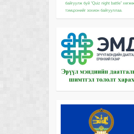
байгуулж буй “Quiz night battle” хөгж
тэмцээнийг зохион байгууллаа.