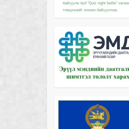
байгуулж буй “Quiz night battle” хөгж
тэмцээнийг зохион байгууллаа.