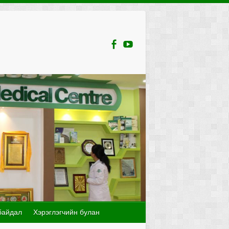
байдал
Хэрэглэгчийн булан