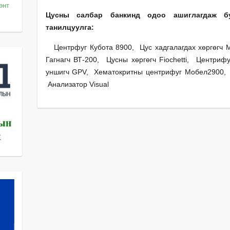
өөнт
Цусны салбар банкинд одоо ашиглагдаж б
танилцуулга:
Центрфуг Кубота 8900, Цус хадгалагдах хөргөгч М
Гагнагч ВТ-200, Цусны хөргөгч Fiochetti, Центриф
уншигч GPV, Хематокритны центрифуг Мобел2900, 
Анализатор Visual