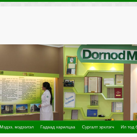
Мэдээ, мэдээлэл
Гадаад харилцаа
Сургалт эрхлэгч
Ил тод 