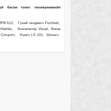
уй багаж тоног төхөөрөмжийн
РR-513, Гүний хөлдөөгч Fiochetti,
угNahita, Анализатор Visual, Элиза
Сэгсрэгч, Угаагч LS 101, Шахагч,