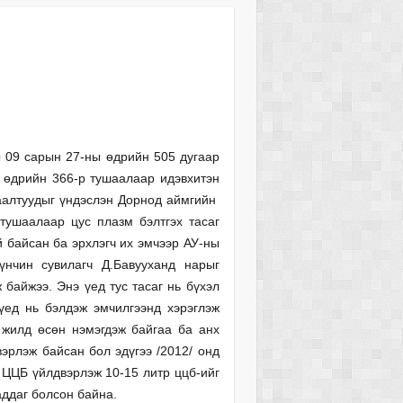
сарын 27-ны өдрийн 505 дугаар
 өдрийн 366-р тушаалаар идэвхитэн
заалтуудыг үндэслэн Дорнод аймгийн
ушаалаар цус плазм бэлтгэх тасаг
й байсан ба эрхлэгч их эмчээр АУ-ны
үнчин сувилагч Д.Бавууханд нарыг
байжээ. Энэ үед тус тасаг нь бүхэл
үед нь бэлдэж эмчилгээнд хэрэглэж
жилд өсөн нэмэгдэж байгаа ба анх
эрлэж байсан бол эдүгээ /2012/ онд
 ЦЦБ үйлдвэрлэж 10-15 литр ццб-ийг
аддаг болсон байна.