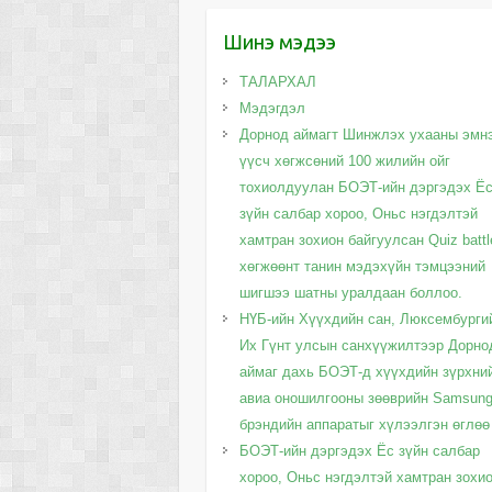
Шинэ мэдээ
ТАЛАРХАЛ
Мэдэгдэл
Дорнод аймагт Шинжлэх ухааны эмн
үүсч хөгжсөний 100 жилийн ойг
тохиолдуулан БОЭТ-ийн дэргэдэх Ё
зүйн салбар хороо, Оньс нэгдэлтэй
хамтран зохион байгуулсан Quiz battl
хөгжөөнт танин мэдэхүйн тэмцээний
шигшээ шатны уралдаан боллоо.
НҮБ-ийн Хүүхдийн сан, Люксембурги
Их Гүнт улсын санхүүжилтээр Дорно
аймаг дахь БОЭТ-д хүүхдийн зүрхни
авиа оношилгооны зөөврийн Samsun
брэндийн аппаратыг хүлээлгэн өглөө
БОЭТ-ийн дэргэдэх Ёс зүйн салбар
хороо, Оньс нэгдэлтэй хамтран зохи