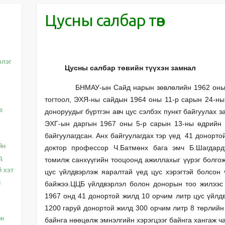
Цусны салбар төв
элэг
Цусны салбар төвийн түүхэн замнал
с
БНМАУ-ын Сайд нарын зөвлөлийн 1962 оны 09 
тогтоол, ЭХЯ-ны сайдын 1964 оны 11-р сарын 24-ны
e
доноруудыг бүртгэн авч цус сэлбэх пункт байгуулах 
ЭХГ-ын даргын 1967 оны 5-р сарын 13-ны өдрийн т
байгуулагдсан. Анх байгуулагдах тэр үед 41 донорто
йн
доктор профессор Ч.Батмөнх бага эмч Б.Шагдард
д
томилж санхүүгийн тооцоонд ажиллахыг үүрэг болгож 
й хэт
цус үйлдвэрлэж яаралтай үед цус хэрэгтэй болсон 
g
байжээ.ЦЦБ үйлдвэрлэл болон донорын тоо жилээс 
1967 онд 41 донортой жилд 10 орчим литр цус үйлдв
1200 гаруй донортой жилд 300 орчим литр 8 төрлийн
он
байнга нөөцөлж эмнэлгийн хэрэгцээг байнга хангаж ч