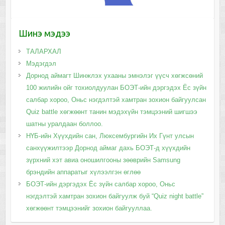
Шинэ мэдээ
ТАЛАРХАЛ
Мэдэгдэл
Дорнод аймагт Шинжлэх ухааны эмнэлэг үүсч хөгжсөний
100 жилийн ойг тохиолдуулан БОЭТ-ийн дэргэдэх Ёс зүйн
салбар хороо, Оньс нэгдэлтэй хамтран зохион байгуулсан
Quiz battle хөгжөөнт танин мэдэхүйн тэмцээний шигшээ
шатны уралдаан боллоо.
НҮБ-ийн Хүүхдийн сан, Люксембургийн Их Гүнт улсын
санхүүжилтээр Дорнод аймаг дахь БОЭТ-д хүүхдийн
зүрхний хэт авиа оношилгооны зөөврийн Samsung
брэндийн аппаратыг хүлээлгэн өглөө
БОЭТ-ийн дэргэдэх Ёс зүйн салбар хороо, Оньс
нэгдэлтэй хамтран зохион байгуулж буй “Quiz night battle”
хөгжөөнт тэмцээнийг зохион байгууллаа.