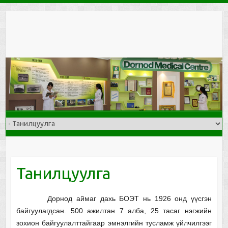
Skip
to
content
Танилцуулга
Дорнод аймаг дахь БОЭТ нь 1926 онд үүсгэн
байгуулагдсан. 500 ажилтан 7 алба, 25 тасаг нэгжийн
зохион байгуулалттайгаар эмнэлгийн тусламж үйлчилгээг