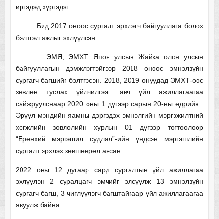
иргэдэд хүргэдэг.
Бид 2017 оноос сургалт эрхлэгч байгууллага болох
бэлтгэл ажлыг эхлүүлсэн.
ЭМЯ, ЭМХТ, Япон улсын Жайка олон улсын
байгууллагын дэмжлэгтэйгээр 2018 оноос эмнэлзүйн
сургагч багшийг бэлтгэсэн. 2018, 2019 онуудад ЭМХТ-өөс
зөвлөн туслах үйлчилгээг авч үйл ажиллагаагаа
сайжруулснаар 2020 оны 1 дүгээр сарын 20-ны өдрийн
Эрүүл мэндийн яамны дэргэдэх эмнэлгийн мэргэжилтний
хөгжлийн зөвлөлийн хурлын 01 дүгээр тогтоолоор
“Ерөнхий мэргэшил судлал”-ийн үндсэн мэргэшлийн
сургалт эрхлэх зөвшөөрөл авсан.
2022 оны 12 дугаар сард сургалтын үйл ажиллагаа
эхлүүлэн 2 суралцагч эмчийг элсүүлж 13 эмнэлзүйн
сургагч багш, 3 чиглүүлэгч багштайгаар үйл ажиллагаагаа
явуулж байна.