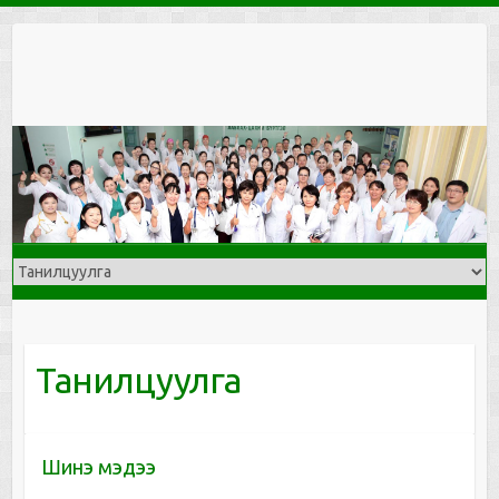
Skip
to
content
Танилцуулга
Шинэ мэдээ