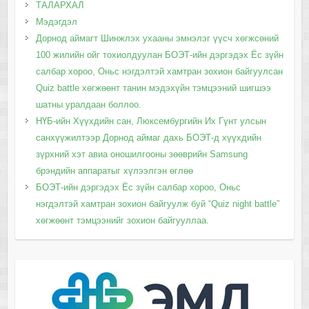
ТАЛАРХАЛ
Мэдэгдэл
Дорнод аймагт Шинжлэх ухааны эмнэлэг үүсч хөгжсөний
100 жилийн ойг тохиолдуулан БОЭТ-ийн дэргэдэх Ёс зүйн
салбар хороо, Оньс нэгдэлтэй хамтран зохион байгуулсан
Quiz battle хөгжөөнт танин мэдэхүйн тэмцээний шигшээ
шатны уралдаан боллоо.
НҮБ-ийн Хүүхдийн сан, Люксембургийн Их Гүнт улсын
санхүүжилтээр Дорнод аймаг дахь БОЭТ-д хүүхдийн
зүрхний хэт авиа оношилгооны зөөврийн Samsung
брэндийн аппаратыг хүлээлгэн өглөө
БОЭТ-ийн дэргэдэх Ёс зүйн салбар хороо, Оньс
нэгдэлтэй хамтран зохион байгуулж буй “Quiz night battle”
хөгжөөнт тэмцээнийг зохион байгууллаа.