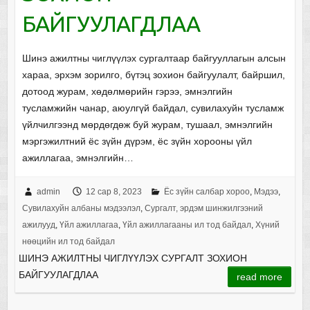
БАЙГУУЛАГДЛАА
Шинэ ажилтны чиглүүлэх сургалтаар байгууллагын алсын
хараа, эрхэм зорилго, бүтэц зохион байгуулалт, байршил,
дотоод журам, хөдөлмөрийн гэрээ, эмнэлгийн
тусламжийн чанар, аюулгүй байдал, сувилахуйн тусламж
үйлчилгээнд мөрдөгдөж буй журам, тушаал, эмнэлгийн
мэргэжилтний ёс зүйн дүрэм, ёс зүйн хорооны үйл
ажиллагаа, эмнэлгийн…
admin
12 сар 8, 2023
Ёс зүйн салбар хороо
,
Мэдээ
,
Сувилахуйн албаны мэдээлэл
,
Сургалт, эрдэм шинжилгээний
ажилууд
,
Үйл ажиллагаа
,
Үйл ажиллагааны ил тод байдал
,
Хүний
нөөцийн ил тод байдал
ШИНЭ АЖИЛТНЫ ЧИГЛҮҮЛЭХ СУРГАЛТ ЗОХИОН
БАЙГУУЛАГДЛАА
read more