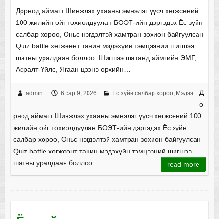
Дорнод аймагт Шинжлэх ухааны эмнэлэг үүсч хөгжсөний
100 жилийн ойг тохиолдуулан БОЭТ-ийн дэргэдэх Ёс зүйн
салбар хороо, Оньс нэгдэлтэй хамтран зохион байгуулсан
Quiz battle хөгжөөнт танин мэдэхүйн тэмцээний шигшээ
шатны уралдаан боллоо. Шигшээ шатанд аймгийн ЭМГ,
Асралт-Үйлс, Ягаан цээнэ өрхийн…
Д
admin
6 сар 9, 2026
Ёс зүйн салбар хороо
,
Мэдээ
о
рнод аймагт Шинжлэх ухааны эмнэлэг үүсч хөгжсөний 100
жилийн ойг тохиолдуулан БОЭТ-ийн дэргэдэх Ёс зүйн
салбар хороо, Оньс нэгдэлтэй хамтран зохион байгуулсан
Quiz battle хөгжөөнт танин мэдэхүйн тэмцээний шигшээ
шатны уралдаан боллоо.
read more