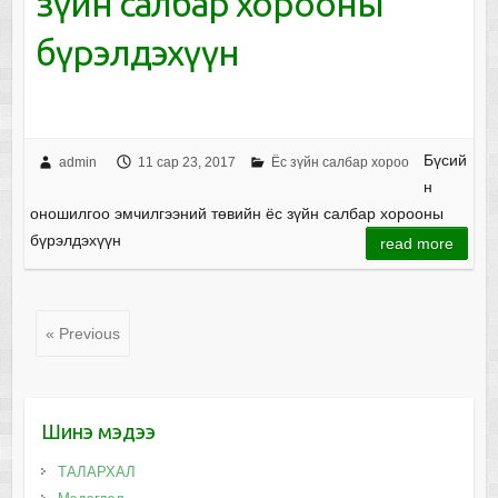
зүйн салбар хорооны
бүрэлдэхүүн
Бүсий
admin
11 сар 23, 2017
Ёс зүйн салбар хороо
н
оношилгоо эмчилгээний төвийн ёс зүйн салбар хорооны
бүрэлдэхүүн
read more
« Previous
Шинэ мэдээ
ТАЛАРХАЛ