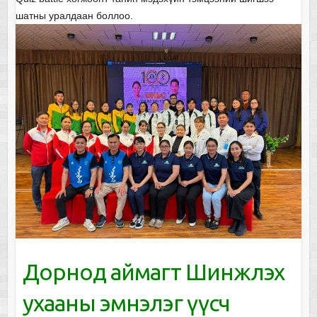
шатны уралдаан боллоо.
Дорнод аймагт Шинжлэх
ухааны эмнэлэг үүсч