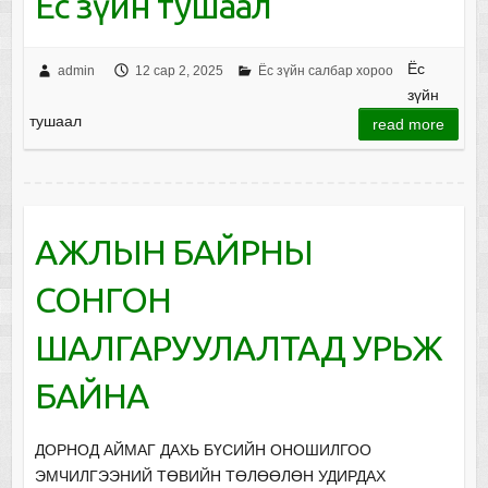
Ёс зүйн тушаал
Ёс
admin
12 сар 2, 2025
Ёс зүйн салбар хороо
зүйн
тушаал
read more
АЖЛЫН БАЙРНЫ
СОНГОН
ШАЛГАРУУЛАЛТАД УРЬЖ
БАЙНА
ДОРНОД АЙМАГ ДАХЬ БҮСИЙН ОНОШИЛГОО
ЭМЧИЛГЭЭНИЙ ТӨВИЙН ТӨЛӨӨЛӨН УДИРДАХ