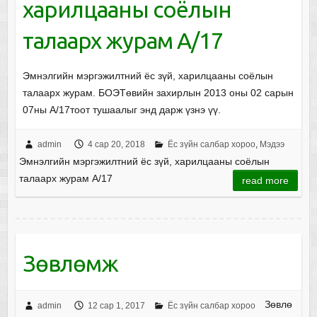
харилцааны соёлын
талаарх журам А/17
Эмнэлгийн мэргэжилтний ёс зүй, харилцааны соёлын
талаарх журам. БОЭТөвийн захирлын 2013 оны 02 сарын
07ны A/17тоот тушаалыг энд дарж үзнэ үү.
admin
4 сар 20, 2018
Ёс зүйн салбар хороо
,
Мэдээ
Эмнэлгийн мэргэжилтний ёс зүй, харилцааны соёлын
талаарх журам А/17
read more
Зөвлөмж
Зөвлө
admin
12 сар 1, 2017
Ёс зүйн салбар хороо