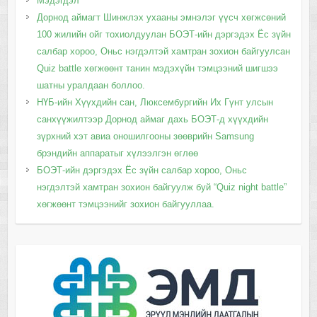
Мэдэгдэл
Дорнод аймагт Шинжлэх ухааны эмнэлэг үүсч хөгжсөний
100 жилийн ойг тохиолдуулан БОЭТ-ийн дэргэдэх Ёс зүйн
салбар хороо, Оньс нэгдэлтэй хамтран зохион байгуулсан
Quiz battle хөгжөөнт танин мэдэхүйн тэмцээний шигшээ
шатны уралдаан боллоо.
НҮБ-ийн Хүүхдийн сан, Люксембургийн Их Гүнт улсын
санхүүжилтээр Дорнод аймаг дахь БОЭТ-д хүүхдийн
зүрхний хэт авиа оношилгооны зөөврийн Samsung
брэндийн аппаратыг хүлээлгэн өглөө
БОЭТ-ийн дэргэдэх Ёс зүйн салбар хороо, Оньс
нэгдэлтэй хамтран зохион байгуулж буй “Quiz night battle”
хөгжөөнт тэмцээнийг зохион байгууллаа.