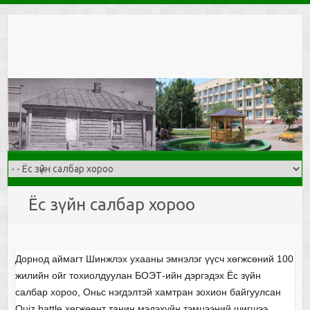
Skip
to
content
Ёс зүйн салбар хороо
Дорнод аймагт Шинжлэх ухааны эмнэлэг үүсч хөгжсөний 100
жилийн ойг тохиолдуулан БОЭТ-ийн дэргэдэх Ёс зүйн
салбар хороо, Оньс нэгдэлтэй хамтран зохион байгуулсан
Quiz battle хөгжөөнт танин мэдэхүйн тэмцээний шигшээ