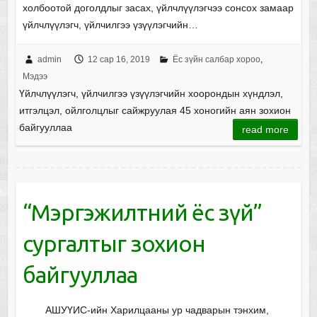
холбоотой доголдлыг засах, үйлчлүүлэгчээ сонсох замаар
үйлчлүүлэгч, үйлчилгээ үзүүлэгчийн…
admin
12 сар 16, 2019
Ёс зүйн салбар хороо
,
Мэдээ
Үйлчлүүлэгч, үйлчилгээ үзүүлэгчийн хоорондын хүндлэл,
итгэлцэл, ойлголцлыг сайжруулая 45 хоногийн аян зохион
байгууллаа
read more
“Мэргэжилтний ёс зүй”
сургалтыг зохион
байгууллаа
АШУҮИС-ийн Харилцааны ур чадварын тэнхим,