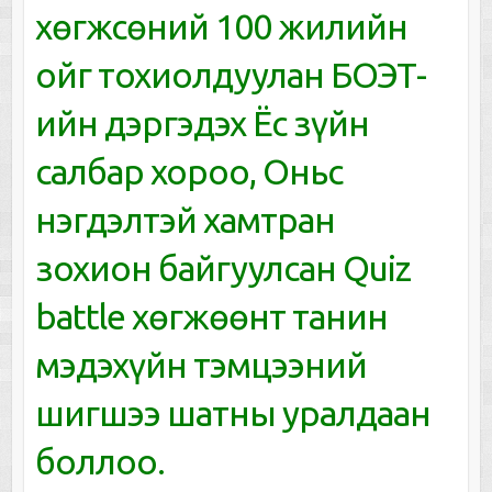
хөгжсөний 100 жилийн
ойг тохиолдуулан БОЭТ-
ийн дэргэдэх Ёс зүйн
салбар хороо, Оньс
нэгдэлтэй хамтран
зохион байгуулсан Quiz
battle хөгжөөнт танин
мэдэхүйн тэмцээний
шигшээ шатны уралдаан
боллоо.