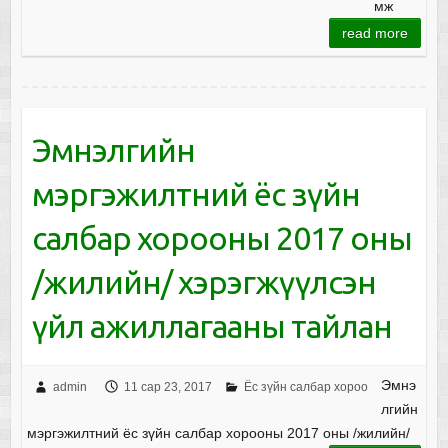
мж
read more
Эмнэлгийн
мэргэжилтний ёс зүйн
салбар хорооны 2017 оны
/жилийн/ хэрэгжүүлсэн
үйл ажиллагааны тайлан
Эмнэ
admin
11 сар 23, 2017
Ёс зүйн салбар хороо
лгийн
мэргэжилтний ёс зүйн салбар хорооны 2017 оны /жилийн/