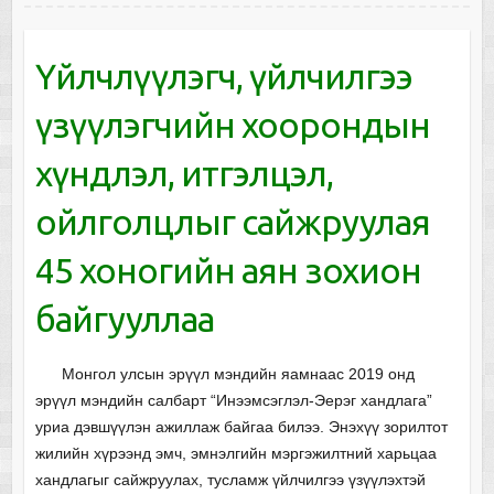
Үйлчлүүлэгч, үйлчилгээ
үзүүлэгчийн хоорондын
хүндлэл, итгэлцэл,
ойлголцлыг сайжруулая
45 хоногийн аян зохион
байгууллаа
Монгол улсын эрүүл мэндийн яамнаас 2019 онд
эрүүл мэндийн салбарт “Инээмсэглэл-Эерэг хандлага”
уриа дэвшүүлэн ажиллаж байгаа билээ. Энэхүү зорилтот
жилийн хүрээнд эмч, эмнэлгийн мэргэжилтний харьцаа
хандлагыг сайжруулах, тусламж үйлчилгээ үзүүлэхтэй