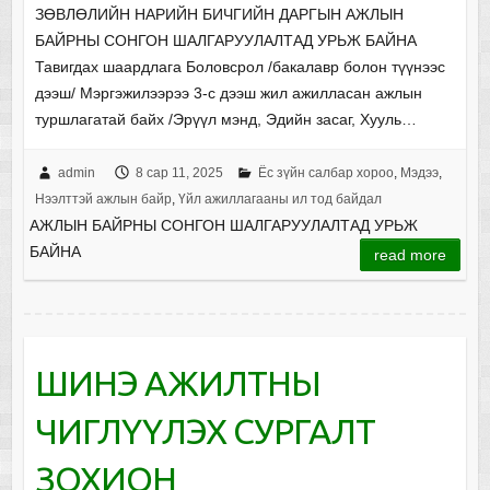
ЗӨВЛӨЛИЙН НАРИЙН БИЧГИЙН ДАРГЫН АЖЛЫН
БАЙРНЫ СОНГОН ШАЛГАРУУЛАЛТАД УРЬЖ БАЙНА
Тавигдах шаардлага Боловсрол /бакалавр болон түүнээс
дээш/ Мэргэжилээрээ 3-с дээш жил ажилласан ажлын
туршлагатай байх /Эрүүл мэнд, Эдийн засаг, Хууль…
admin
8 сар 11, 2025
Ёс зүйн салбар хороо
,
Мэдээ
,
Нээлттэй ажлын байр
,
Үйл ажиллагааны ил тод байдал
АЖЛЫН БАЙРНЫ СОНГОН ШАЛГАРУУЛАЛТАД УРЬЖ
БАЙНА
read more
ШИНЭ АЖИЛТНЫ
ЧИГЛҮҮЛЭХ СУРГАЛТ
ЗОХИОН