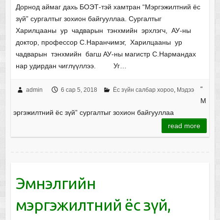
Дорнод аймаг дахь БОЭТ-тэй хамтран “Мэргэжилтний ёс
зүй” сургалтыг зохион байгууллаа. Сургалтыг
Харилцааны ур чадварын тэнхмийн эрхлэгч, АУ-ны
доктор, профессор С.Наранчимэг, Харилцааны ур
чадварын тэнхмийн багш АУ-ны магистр С.Нармандах
нар удирдан чиглүүллээ. Уг…
“
admin
6 сар 5, 2018
Ёс зүйн салбар хороо
,
Мэдээ
М
эргэжилтний ёс зүй” сургалтыг зохион байгууллаа
read more
Эмнэлгийн
мэргэжилтний ёс зүй,