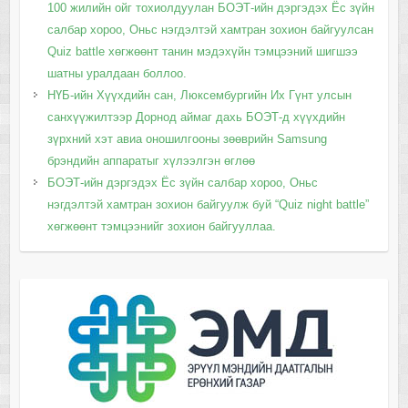
100 жилийн ойг тохиолдуулан БОЭТ-ийн дэргэдэх Ёс зүйн
салбар хороо, Оньс нэгдэлтэй хамтран зохион байгуулсан
Quiz battle хөгжөөнт танин мэдэхүйн тэмцээний шигшээ
шатны уралдаан боллоо.
НҮБ-ийн Хүүхдийн сан, Люксембургийн Их Гүнт улсын
санхүүжилтээр Дорнод аймаг дахь БОЭТ-д хүүхдийн
зүрхний хэт авиа оношилгооны зөөврийн Samsung
брэндийн аппаратыг хүлээлгэн өглөө
БОЭТ-ийн дэргэдэх Ёс зүйн салбар хороо, Оньс
нэгдэлтэй хамтран зохион байгуулж буй “Quiz night battle”
хөгжөөнт тэмцээнийг зохион байгууллаа.