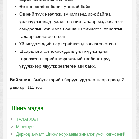
Өвчтөн холбоо барих утастай байх.
Өвчний түүх нээлгэж, эмчилгээнд ирж байгаа
үйлчлүүлэгчдэд тухайн өвчний талаар мэдээлэл өгч
амьдралын хэв маяг, цаашдын эмчилгээ, хяналтын
талаар зөвлөгөө өгсөн.
Үйлчлүүлэгчдийн ар гэрийнхэнд зөвлөгөө өгсөн.
Шаардлагатай тохиолдолд үйлчлүүлэгчдийг
төрөлжсөн нарийн мэргэжилийн кабинет руу
үзүүлэхээр явуулж зөвлөгөө авч байх.
Байршил:
Амбулаторийн баруун урд хаалгаар ороод 2
давхарт 111 тоот.
Шинэ мэдээ
ТАЛАРХАЛ
Мэдэгдэл
Дорнод аймагт Шинжлэх ухааны эмнэлэг үүсч хөгжсөний