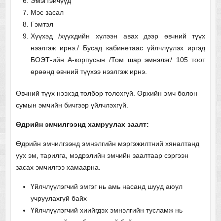
Эмэгтэйчүүд
Мэс засал
Гэмтэл
Хүүхэд /хүүхдийн хүлээн авах дээр өвчний түүх
нээлгэж ирнэ./ Бусад кабинетаас үйлчлүүлэх иргэд
БОЭТ-ийн А-корпусын /Том шар эмнэлэг/ 105 тоот
өрөөнд өвчний түүхээ нээлгэж ирнэ.
Өвчний түүх нээхэд төлбөр төлөхгүй. Өрхийн эмч болон
сумын эмчийн бичгээр үйлчлэхгүй.
Өдрийн эмчилгээнд хамруулах заалт:
Өдрийн эмчилгээнд эмнэлгийн мэргэжилтний хяналтанд
уух эм, тарилга, мэдрэлийн эмчийн заалтаар сэргээн
засах эмчилгээ хамаарна.
Үйлчлүүлэгчий эмгэг нь амь насанд шууд аюул
учруулахгүй байх
Үйлчлүүлэгчий хиийгдэх эмнэлгийн тусламж нь