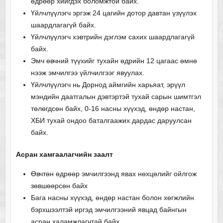
өдрөөр хийгдэх боломжтой байх.
Үйлчлүүлэгч эргэж 24 цагийн дотор давтан үзүүлэх
шаардлагагүй байх.
Үйлчлүүлэгч хэвтрийн дэглэм сахих шаардлагагүй
байх.
Эмч өвчний түүхийг тухайн өдрийн 12 цагаас өмнө
нээж эмчилгээ үйлчилгээг явуулах.
Үйлчлүүлэгч нь Дорнод аймгийн харьяат, эрүүл
мэндийн даатгалын дэвтэртэй тухай сарын шимтгэл
төлөгдсөн байх, 0-16 насны хүүхэд, өндөр настан,
ХБИ тухай ондоо баталгаажих дардас даруулсан
байх.
Асран хамгаалагчийн заалт
Өвчтөн өдрөөр эмчилгээнд явах нөхцөлийг ойлгож
зөвшөөрсөн байх
Бага насны хүүхэд, өндөр настан болон хөгжлийн
бэрхшээлтэй иргэд эмчилгээний явцад байнгын
асран халамжлагчтай байх.