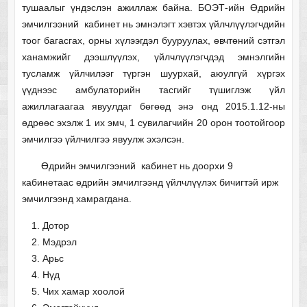
тушаалыг үндэслэн ажиллаж байна. БОЭТ-ийн Өдрийн
эмчилгээний кабинет нь эмнэлэгт хэвтэх үйлчлүүлэгчдийн
тоог багасгах, орны хүлээгдэл бууруулах, өвчтөний сэтгэл
ханамжийг дээшлүүлэх, үйлчлүүлэгчдэд эмнэлгийн
тусламж үйлчилээг түргэн шуурхай, аюулгүй хүргэх
үүднээс амбулаторийн тасгийг түшиглэж үйл
ажиллагаагаа явуулдаг бөгөөд энэ онд 2015.1.12-ны
өдрөөс эхэлж 1 их эмч, 1 сувилагчийн 20 орон тоотойгоор
эмчилгээ үйлчилгээ явуулж эхэлсэн.
Өдрийн эмчилгээний кабинет нь доорхи 9
кабинетаас өдрийн эмчилгээнд үйлчлүүлэх бичигтэй ирж
эмчилгээнд хамрагдана.
Дотор
Мэдрэл
Арьс
Нүд
Чих хамар хоолой