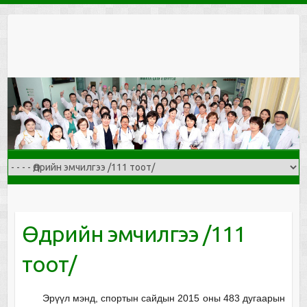
Skip
to
content
Өдрийн эмчилгээ /111
тоот/
Эрүүл мэнд, спортын сайдын 2015 оны 483 дугаарын