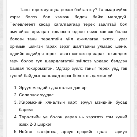
Таны төрөх хугацаа дөхөж байгаа юу? Та ямар зүйлс
хэрэг болох бол хэмээн бодож байж магадгүй.
Төлөвлөгөөт кесар хагалгаагаар төрөх заалттай бол
эмчтэйгээ ярилцан товлосон өдрөө очиж хэвтэж болох
боловч таны төрөлтийн үйл ажиллагаа эхлэх, ураг
орчмын шингэн гарах зэрэг шалтгааны улмаас шөнө,
өдрийн хэдийд ч төрөх тасагт хэвтэхээр яарах тохиолдол
гарч болох тул шаардлагатай зүйлсээ урдаас бэлдсэн
байвал тохиромжтой. Эдгээр зүйлс таныг төрөх үед тав
тухтай байдлыг хангахад хэрэг болох нь дамжиггүй.
Эрүүл мэндийн даатгалын дэвтэр
Солилцох хуудас
Жирэмсний хяналтын карт, эрүүл мэндийн бусад
баримт
Төрөлтийн үе болон дараа нь хэрэглэх том хүний
живх 2-3 ширхэг
Нойтон салфетка, ариун цэврийн цаас , ариун