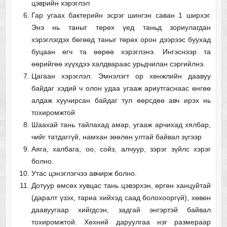
цэврийн хэрэглэл
Гар угаах бактерийн эсрэг шингэн саван 1 ширхэг.
Энэ нь таныг төрөх үед таньд зориулагдан
хэрэглэгдэх бөгөөд таныг төрөх орон дээрээс буухад
буцаан өгч та өөрөө хэрэглэнэ. Ингэснээр та
өөрийгөө хүүхдээ халдвараас урьдчилан сэргийлнэ.
Цагаан хэрэглэл. Эмнэлэгт ор хөнжлийн даавуу
байдаг хэдий ч олон удаа угааж ариутгаснаас өнгөө
алдаж хуучирсан байдаг тул өөрсдөө авч ирэх нь
тохиромжтой
Шаахай тань тайлахад амар, угааж арчихад хялбар,
чийг татдаггүй, намхан зөөлөн ултай байвал зүгээр
Аяга, халбага, оо, сойз, алчуур, зэрэг зүйлс хэрэг
болно.
Утас цэнэглэгчээ авчирж болно.
Дотуур өмсөх хувцас тань цэвэрхэн, өргөн ханцуйтай
(даралт үзэх, тариа хийхэд саад болохооргүй), хөвөн
даавуугаар хийгдсэн, задгай энгэртэй байвал
тохиромжтой. Хөхний даруулгаа нэг размераар