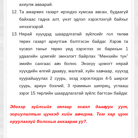
ахиулж аваарай.
Та амаржих газарт ирэхдээ хумсаа авсан, будаагүй
байхаас гадна алт, үнэт эдлэл хэрэглэхгүй байхыг
хичээгээрэй.
Нярай хүүхдэд шаардлгатай зүйлсийг гол төлөв
төрөх газарт ариутгаж бэлтгэсэн байдаг. Хэрэв та
хүсвэл таныг төрөх үед хэрэглэх эх барихын 1
удаагийн цомгийг эмнэлэгт байрлах “Мөнхийн тун”
эмийн сангаас авч болно. Энэхүү цомогт нярай
хүүхдийн өлгий даавуу, малгай, хүйн хавчаар, хүүхэд
хуурайшуулах 2 суурь, эхэд хэрэглэгдэх 4-5 ширхэг
суурь, ариун бээлий, 3 граммын шиприц, углааш
зэрэг 15 төрлийн шаардлагатай зүйлс багтсан байдаг.
Эдгээр зүйлсийг гялгар эсвэл даавуун уут,
зориулалтын цүнхэд хийн авчирна. Том хар цүнх
оруулахгүй болохыг анхаарна уу?.