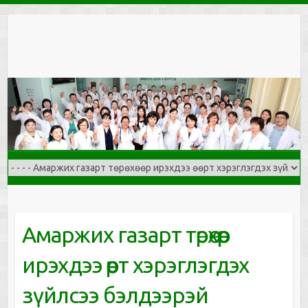
Skip
to
content
Aмаржих газарт төрөхөөр
ирэхдээ өөрт хэрэглэгдэх
зүйлсээ бэлдээрэй