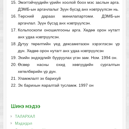
Эмэгтэйчүүдийн үрийн хоолой боох мэс заслын арга.
ДЭМБ-ын аргачлалыг Зүүн бүсэд анх нэвтрүүлсэн нь.
Төрсний дараах минилапартоми. ДЭМБ-ын
аргачлал. Зүүн бүсэд анх нэвтрүүлсэн.
Кольпоскопи оношилгооны арга. Хөдөө орон нутагт
анх удаа нэвтрүүлсэн.
Дутуу төрөлтийн үед дексаметазон хэрэглэсэн үр
дүн. Хөдөө орон нутагт анх удаа нэвтрүүлсэн
Эхийн эндэгдлийг бууруулах үгэн зам. Ном. 1994 он.
Өсвөр насны охид хөвгүүдийн сургалтын
хөтөлбөрийн үр дүн.
Уламжлалт эх барихуй
Эх барихын яаралтай тусламж. 1997 он
Шинэ мэдээ
ТАЛАРХАЛ
Мэдэгдэл