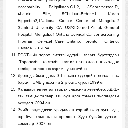
Acceptability. Baigalimaa.G1;2, 3Sarantsetseg.D,
4Laurie Elite, 5Chuluun-Erdene.L Karen
Eggeston2,1National Cancer Center of Mongolia,2
Stanford University, CA, USA3Dornod Aimak General
Hospital, Mongolia,4 Ontario Cervical Cancer Screening
Program, Cervical Care Ontario, Toronto , Ontario,
Canada. 2014 он.
БОЭТ-ийн төрөх эмэгтэйчүүдийн тасагт бүртгэгдсэн
“Төрөлхийн хөгжлийн гажгийн зонхилон тохиолдох
хэлбэр, нөлөөлөх зарим хүчин зүйлс.
Дорнод аймаг дахь 0-1 насны хүүхдийн өвчлөл, нас
баралт. ЭМБ үндэсний 2-р бага хурал.1999 он.
Халдварт өвчинтэй тэмцэх үндэсний хөтөлбөр, ХДХВ-
тэй тэмцэх талаар авч буй арга хэмжээ тулгамдсан
асуудал. 2004 он.
Эхийн эндэгдлээс урьдчилан сэргийлэхэд хувь хүн,
гэр бүл, хамт олны оролцоо. Зүүн бүсийн уулзалт
семинар. 2007 он.