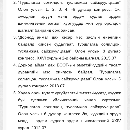
“Туршлагаа солилцон, тусламжаа сайжруулцгаая”
Олон улсын 1; 2; 3; 4; -6 дугаар конгресс, Эх,
хүүхдийн эрүүл мэнд эрдэм судлал эрдэм
шинжилгээний ээлжит хурлуудад жил бүр оролцон
шагналт байранд орж байсан.
“Дорнод аймаг дах кесар мэс заслын өнөөгийн
байдалд хийсэн судалгаа”. Туршлагаа солилцон,
тусламжаа сайжруулцгаая” Олон улсын 8 дугаар
конгресс, XXVI хурлын 2-р байрны шагнал. 2015.07
Дорнод аймаг дах БОЭТ-ын эмэгтэйчүүдийн тасагт
дурангийн мэс хийгдсэн байдал. “Туршлагаа
солилцон, тусламжаа сайжруулцгаая” Олон улсын 5
дугаар конгресс 2013.07.
Хөдөө орон нутагт үргүйдэлтэй эмэгтэйчүүдэд үзүүлж
буй тусламж үйлчилгээний чанар хүртээмж.
“Туршлагаа солилцон, тусламжаа сайжруулцгаая”
Олон улсын 6 дугаар конгресс Эх, хүүхдийн эрүүл
мэнд – эрдэм судлал эрдэм шинжилгээний XXIV
хурал. 2012.07.