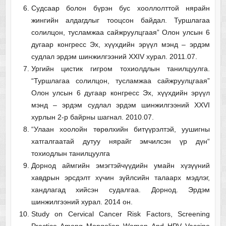
Судсаар болон бүрэн бус хооллолттой нярайн
жингийн алдагдлыг тооцсон байдал. Туршлагаа
солилцон, тусламжаа сайжруулцгаая” Олон улсын 6
дугаар конгресс Эх, хүүхдийн эрүүл мэнд – эрдэм
судлал эрдэм шинжилгээний XXIV хурал. 2011.07.
Ургийн цистик гигром тохиолдлын танилцуулга.
“Туршлагаа солилцон, тусламжаа сайжруулцгаая”
Олон улсын 6 дугаар конгресс Эх, хүүхдийн эрүүл
мэнд – эрдэм судлал эрдэм шинжилгээний XXVI
хурлын 2-р байрны шагнал. 2010.07.
“Улаан хоолойн төрөлхийн битүүрэлтэй, уушигны
хатгалгаатай дутуу нярайг эмчилсэн үр дүн“
тохиодлын танилцуулга
Дорнод аймгийн эмэгтэйчүүдийн умайн хүзүүний
хавдрын эрсдэлт хүчин зүйлсийн талаарх мэдлэг,
хандлагад хийсэн судалгаа. Дорнод. Эрдэм
шинжилгээний хурал. 2014 он.
Study on Cervical Cancer Risk Factors, Screening
Practice Among Mongolian Women And HPV Vaccine