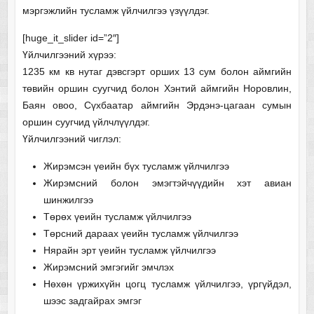
мэргэжлийн тусламж үйлчилгээ үзүүлдэг.
[huge_it_slider id=”2″]
Үйлчилгээний хүрээ:
1235 км кв нутаг дэвсгэрт орших 13 сум болон аймгийн
төвийн оршин суугчид болон Хэнтий аймгийн Норовлин,
Баян овоо, Сүхбаатар аймгийн Эрдэнэ-цагаан сумын
оршин суугчид үйлчлүүлдэг.
Үйлчилгээний чиглэл:
Жирэмсэн үеийн бүх тусламж үйлчилгээ
Жирэмсний болон эмэгтэйчүүдийн хэт авиан
шинжилгээ
Төрөх үеийн тусламж үйлчилгээ
Төрсний дараах үеийн тусламж үйлчилгээ
Нярайн эрт үеийн тусламж үйлчилгээ
Жирэмсний эмгэгийг эмчлэх
Нөхөн үржихүйн цогц тусламж үйлчилгээ, үргүйдэл,
шээс задгайрах эмгэг