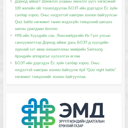
Дорнод аймагт Шинжлэх ухааны эмнэлэг үүсч хөгжсөний
100 жилийн ойг тохиолдуулан БОЭТ-ийн дэргэдэх Ёс зүйн
салбар хороо, Оньс нэгдэлтэй хамтран зохион байгуулсан
Quiz battle хөгжөөнт танин мэдэхүйн тэмцээний шигшээ
шатны уралдаан боллоо.
НҮБ-ийн Хүүхдийн сан, Люксембургийн Их Гүнт улсын
санхүүжилтээр Дорнод аймаг дахь БОЭТ-д хүүхдийн
зүрхний хэт авиа оношилгооны зөөврийн Samsung
брэндийн аппаратыг хүлээлгэн өглөө
БОЭТ-ийн дэргэдэх Ёс зүйн салбар хороо, Оньс
нэгдэлтэй хамтран зохион байгуулж буй “Quiz night battle”
хөгжөөнт тэмцээнийг зохион байгууллаа.