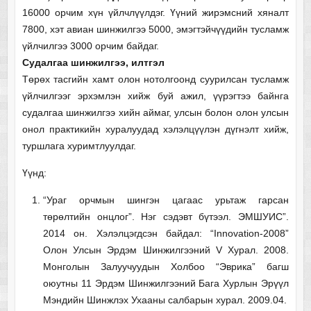
16000 орчим хүн үйлчлүүлдэг. Үүний жирэмсний хяналт
7800, хэт авиан шинжилгээ 5000, эмэгтэйчүүдийн тусламж
үйлчилгээ 3000 орчим байдаг.
Судалгаа шинжилгээ, илтгэл
Төрөх тасгийн хамт олон нотолгоонд суурилсан тусламж
үйлчилгээг эрхэмлэн хийж буй ажил, үүрэгтээ байнга
судалгаа шинжилгээ хийн аймаг, улсын болон олон улсын
онол практикийн хуралуудад хэлэлцүүлэн дүгнэлт хийж,
туршлага хуримтлуулдаг.
Үүнд:
“Ураг орчмын шингэн цагаас урьтаж гарсан
төрөлтийн онцлог”. Нэг сэдэвт бүтээл. ЭМШУИС”.
2014 он. Хэлэлцэгдсэн байдал: “Innovation-2008”
Олон Улсын Эрдэм Шинжилгээний V Хурал. 2008.
Монголын Залуучуудын Холбоо “Эврика” багш
оюутны 11 Эрдэм Шинжилгээний Бага Хурлын Эрүүл
Мэндийн Шинжлэх Ухааны салбарын хурал. 2009.04.