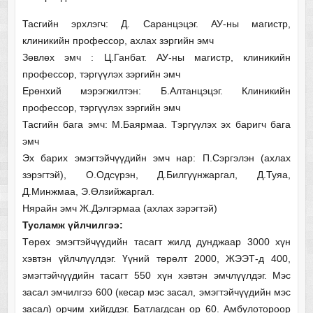
Тасгийн эрхлэгч: Д. Саранцэцэг. АУ-ны магистр,
клиникийн профессор, ахлах зэргийн эмч
Зөвлөх эмч : Ц.Ганбат. АУ-ны магистр, клиникийн
профессор, тэргүүлэх зэргийн эмч
Ерөнхий мэрэгжилтэн: Б.Алтанцэцэг. Клиникийн
профессор, тэргүүлэх зэргийн эмч
Тасгийн бага эмч: М.Баярмаа. Тэргүүлэх эх баригч бага
эмч
Эх барих эмэгтэйчүүдийн эмч нар: П.Сэргэлэн (ахлах
зэрэгтэй), О.Одсүрэн, Д.Билгүүнжаргал, Д.Туяа,
Д.Минжмаа, Э.Өлзийжаргал.
Нярайн эмч Ж.Дэлгэрмаа (ахлах зэрэгтэй)
Тусламж үйлчилгээ:
Төрөх эмэгтэйчүүдийн тасагт жилд дунджаар 3000 хүн
хэвтэн үйлчлүүлдэг. Үүний төрөлт 2000, ЖЭЭТ-д 400,
эмэгтэйчүүдийн тасагт 550 хүн хэвтэн эмчлүүлдэг. Мэс
засал эмчилгээ 600 (кесар мэс засал, эмэгтэйчүүдийн мэс
засал) орчим хийгддэг. Батлагдсан ор 60. Амбулотороор