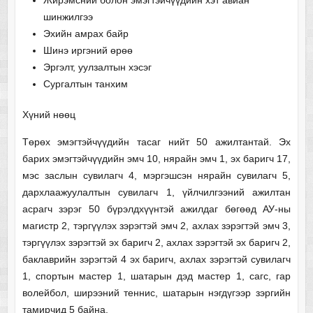
шинжилгээ
Эхийн амрах байр
Шинэ иргэний өрөө
Эргэлт, уулзалтын хэсэг
Сургалтын танхим
Хүний нөөц
Төрөх эмэгтэйчүүдийн тасаг нийт 50 ажилтантай. Эх
барих эмэгтэйчүүдийн эмч 10, нярайн эмч 1, эх баригч 17,
мэс заслын сувилагч 4, мэргэшсэн нярайн сувилагч 5,
дархлаажуулалтын сувилагч 1, үйлчилгээний ажилтан
асрагч зэрэг 50 бүрэлдхүүнтэй ажилдаг бөгөөд АУ-ны
магистр 2, тэргүүлэх зэрэгтэй эмч 2, ахлах зэрэгтэй эмч 3,
тэргүүлэх зэрэгтэй эх баригч 2, ахлах зэрэгтэй эх баригч 2,
баклаврийн зэрэгтэй 4 эх баригч, ахлах зэрэгтэй сувилагч
1, спортын мастер 1, шатарын дэд мастер 1, сагс, гар
волейбол, ширээний теннис, шатарын нэгдүгээр зэргийн
тамирчид 5 байна.