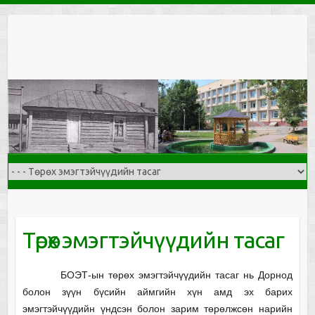
Skip
to
content
Төрөх эмэгтэйчүүдийн тасаг
БОЭТ-ын төрөх эмэгтэйчүүдийн тасаг нь Дорнод
болон зүүн бүсийн аймгийн хүн амд эх барих
эмэгтэйчүүдийн үндсэн болон зарим төрөлжсөн нарийн