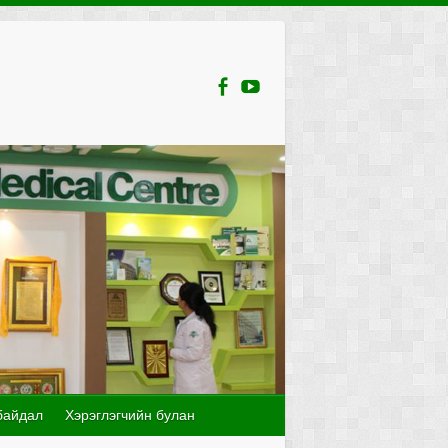
байдал
Хэрэглэгчийн булан