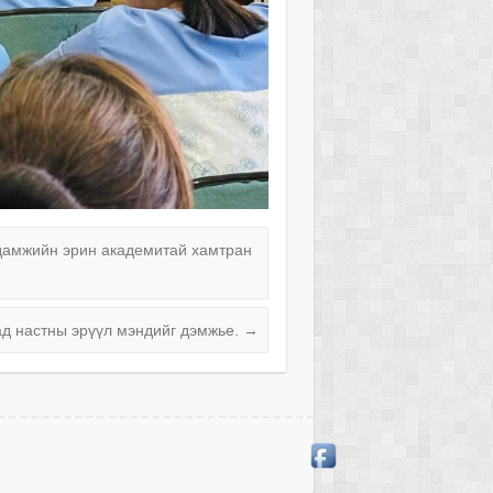
адамжийн эрин академитай хамтран
д настны эрүүл мэндийг дэмжье.
→