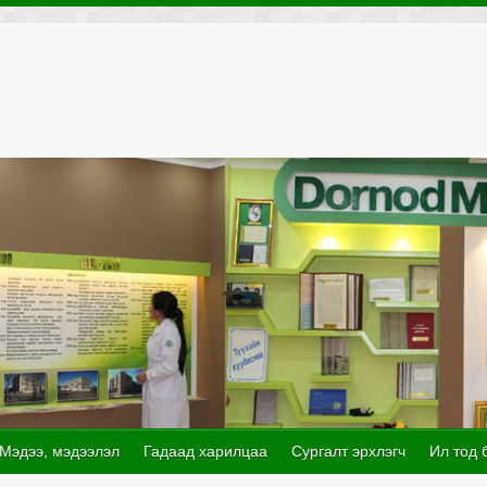
Мэдээ, мэдээлэл
Гадаад харилцаа
Сургалт эрхлэгч
Ил тод 