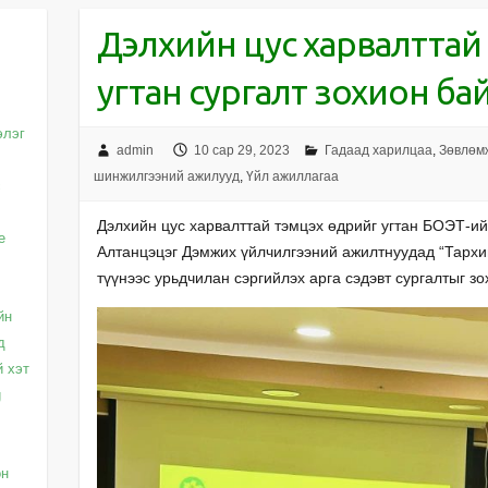
Дэлхийн цус харвалттай 
угтан сургалт зохион ба
элэг
admin
10 сар 29, 2023
Гадаад харилцаа
,
Зөвлөмж
шинжилгээний ажилууд
,
Үйл ажиллагаа
с
Дэлхийн цус харвалттай тэмцэх өдрийг угтан БОЭТ-ий
e
Алтанцэцэг Дэмжих үйлчилгээний ажилтнуудад “Тархин
түүнээс урьдчилан сэргийлэх арга сэдэвт сургалтыг з
йн
д
й хэт
g
он