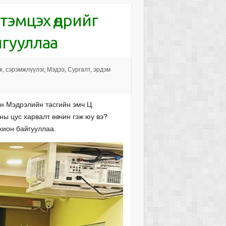
тэмцэх өдрийг
йгууллаа
, сэрэмжлүүлэг
,
Мэдээ
,
Сургалт, эрдэм
н Мэдрэлийн тасгийн эмч Ц.
ы цус харвалт өвчин гэж юу вэ?
охион байгууллаа.