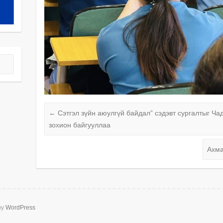
←
Сэтгэл зүйн аюулгүй байдал” сэдэвт сургалтыг Ч
зохион байгууллаа
Ахма
by
WordPress