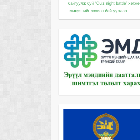
байгуулж буй “Quiz night battle” хөгж
тэмцээнийг зохион байгууллаа.