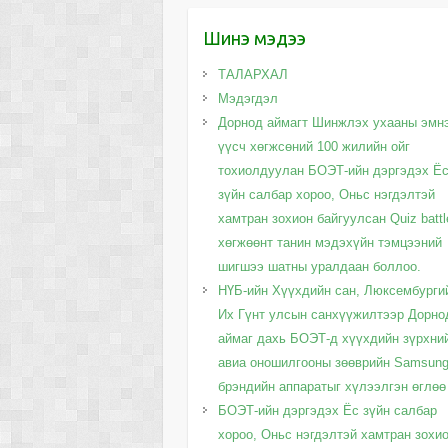
Шинэ мэдээ
ТАЛАРХАЛ
Мэдэгдэл
Дорнод аймагт Шинжлэх ухааны эмн
үүсч хөгжсөний 100 жилийн ойг
тохиолдуулан БОЭТ-ийн дэргэдэх Ё
зүйн салбар хороо, Оньс нэгдэлтэй
хамтран зохион байгуулсан Quiz battl
хөгжөөнт танин мэдэхүйн тэмцээний
шигшээ шатны уралдаан боллоо.
НҮБ-ийн Хүүхдийн сан, Люксембурги
Их Гүнт улсын санхүүжилтээр Дорно
аймаг дахь БОЭТ-д хүүхдийн зүрхни
авиа оношилгооны зөөврийн Samsun
брэндийн аппаратыг хүлээлгэн өглөө
БОЭТ-ийн дэргэдэх Ёс зүйн салбар
хороо, Оньс нэгдэлтэй хамтран зохи