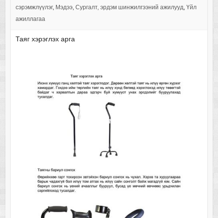
сэрэмжлүүлэг
,
Мэдээ
,
Сургалт, эрдэм шинжилгээний ажилууд
,
Үйл
ажиллагаа
Таяг хэрэглэх арга