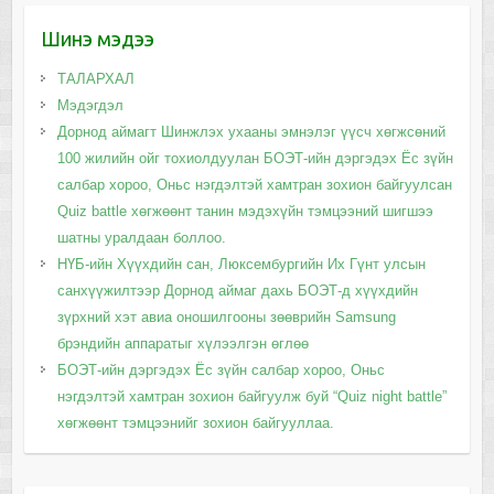
Шинэ мэдээ
ТАЛАРХАЛ
Мэдэгдэл
Дорнод аймагт Шинжлэх ухааны эмнэлэг үүсч хөгжсөний
100 жилийн ойг тохиолдуулан БОЭТ-ийн дэргэдэх Ёс зүйн
салбар хороо, Оньс нэгдэлтэй хамтран зохион байгуулсан
Quiz battle хөгжөөнт танин мэдэхүйн тэмцээний шигшээ
шатны уралдаан боллоо.
НҮБ-ийн Хүүхдийн сан, Люксембургийн Их Гүнт улсын
санхүүжилтээр Дорнод аймаг дахь БОЭТ-д хүүхдийн
зүрхний хэт авиа оношилгооны зөөврийн Samsung
брэндийн аппаратыг хүлээлгэн өглөө
БОЭТ-ийн дэргэдэх Ёс зүйн салбар хороо, Оньс
нэгдэлтэй хамтран зохион байгуулж буй “Quiz night battle”
хөгжөөнт тэмцээнийг зохион байгууллаа.