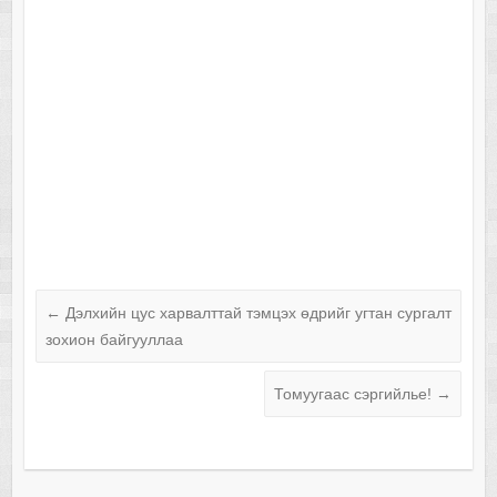
←
Дэлхийн цус харвалттай тэмцэх өдрийг угтан сургалт
зохион байгууллаа
Томуугаас сэргийлье!
→