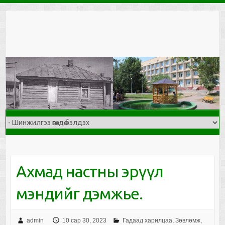
Skip
to
content
Ахмад настны эрүүл
мэндийг дэмжье.
admin
10 сар 30, 2023
Гадаад харилцаа
,
Зөвлөмж,