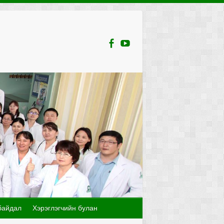
байдал
Хэрэглэгчийн булан