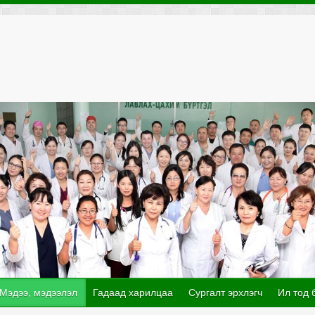
Мэдээ, мэдээлэл
Гадаад харилцаа
Сургалт эрхлэгч
Ил тод 