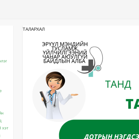
ТАЛАРХАЛ
элэг
с
e
йн
д
й хэт
g