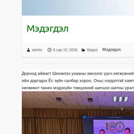
Мэдэгдэл
Мэдэгдэл
admin
6 сар 10, 2026
Мэдээ
Дорнод аймагт Шинжлэх ухааны эмнэлэг үүсч хөгжсөний
ийн дэргэдэх Ёс зүйн салбар хороо, Оньс нэгдэлтэй хамт
хөгжөөнт танин мэдэхүйн тэмцээний шигшээ шатны урал