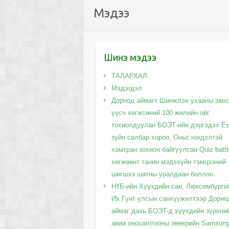
Мэдээ
Шинэ мэдээ
ТАЛАРХАЛ
Мэдэгдэл
Дорнод аймагт Шинжлэх ухааны эмн
үүсч хөгжсөний 100 жилийн ойг
тохиолдуулан БОЭТ-ийн дэргэдэх Ё
зүйн салбар хороо, Оньс нэгдэлтэй
хамтран зохион байгуулсан Quiz battl
хөгжөөнт танин мэдэхүйн тэмцээний
шигшээ шатны уралдаан боллоо.
НҮБ-ийн Хүүхдийн сан, Люксембурги
Их Гүнт улсын санхүүжилтээр Дорно
аймаг дахь БОЭТ-д хүүхдийн зүрхни
авиа оношилгооны зөөврийн Samsun