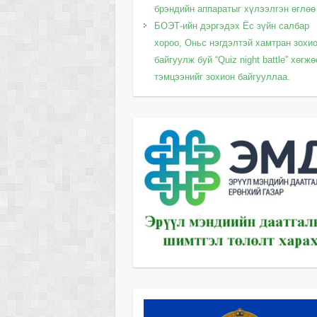
брэндийн аппаратыг хүлээлгэн өглөө
БОЭТ-ийн дэргэдэх Ёс зүйн салбар
хороо, Оньс нэгдэлтэй хамтран зохи
байгуулж буй “Quiz night battle” хөгж
тэмцээнийг зохион байгууллаа.