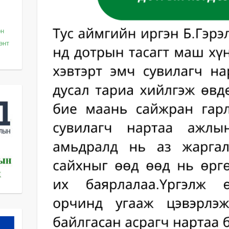
он
өөнт