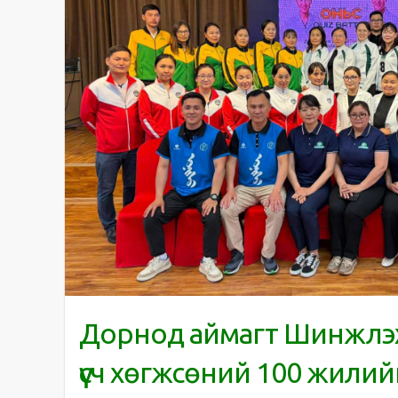
Дорнод аймагт Шинжлэх
үүсч хөгжсөний 100 жилий