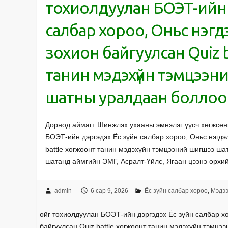
тохиолдуулан БОЭТ-ийн д
салбар хороо, Оньс нэгд
зохион байгуулсан Quiz 
танин мэдэхүйн тэмцээн
шатны уралдаан боллоо
Дорнод аймагт Шинжлэх ухааны эмнэлэг үүсч хөгжсөн
БОЭТ-ийн дэргэдэх Ёс зүйн салбар хороо, Оньс нэгдэ
battle хөгжөөнт танин мэдэхүйн тэмцээний шигшээ ш
шатанд аймгийн ЭМГ, Асралт-Үйлс, Ягаан цээнэ өрх
admin
6 сар 9, 2026
Ёс зүйн салбар хороо
,
Мэдэ
ойг тохиолдуулан БОЭТ-ийн дэргэдэх Ёс зүйн салбар хо
байгуулсан Quiz battle хөгжөөнт танин мэдэхүйн тэмц