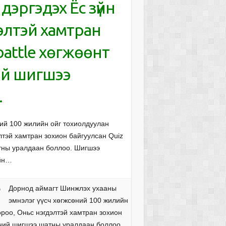
эргэдэх Ёс зүйн
элтэй хамтран
battle хөгжөөнт
ий шигшээ
.
ий 100 жилийн ойг тохиолдуулан
лтэй хамтран зохион байгуулсан Quiz
атны уралдаан боллоо. Шигшээ
ийн…
Дорнод аймагт Шинжлэх ухааны
э
эмнэлэг үүсч хөгжсөний 100 жилийн
роо, Оньс нэгдэлтэй хамтран зохион
ээний шигшээ шатны уралдаан боллоо.