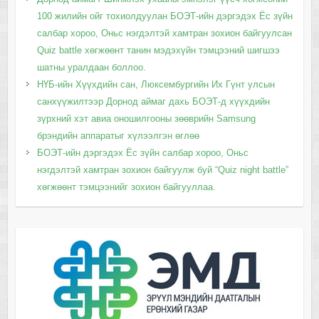
100 жилийн ойг тохиолдуулан БОЭТ-ийн дэргэдэх Ёс зүйн
салбар хороо, Оньс нэгдэлтэй хамтран зохион байгуулсан
Quiz battle хөгжөөнт танин мэдэхүйн тэмцээний шигшээ
шатны уралдаан боллоо.
НҮБ-ийн Хүүхдийн сан, Люксембургийн Их Гүнт улсын
санхүүжилтээр Дорнод аймаг дахь БОЭТ-д хүүхдийн
зүрхний хэт авиа оношилгооны зөөврийн Samsung
брэндийн аппаратыг хүлээлгэн өглөө
БОЭТ-ийн дэргэдэх Ёс зүйн салбар хороо, Оньс
нэгдэлтэй хамтран зохион байгуулж буй “Quiz night battle”
хөгжөөнт тэмцээнийг зохион байгууллаа.