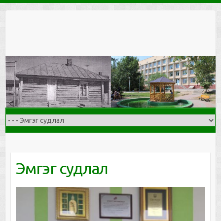
Skip
to
content
Эмгэг судлал