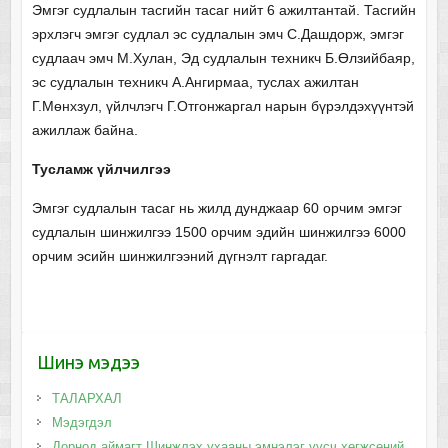
Эмгэг судлалын тасгийн тасаг нийт 6 ажилтантай. Тасгийн
эрхлэгч эмгэг судлал эс судлалын эмч С.Дашдорж, эмгэг
судлаач эмч М.Хулан, Эд судлалын техникч Б.Өлзийбаяр,
эс судлалын техникч А.Ангирмаа, туслах ажилтан
Г.Мөнхзул, үйлчлэгч Г.Отгонжаргал нарын бүрэлдэхүүнтэй
ажиллаж байна.
Тусламж үйлчилгээ
Эмгэг судлалын тасаг нь жилд дунджаар 60 орчим эмгэг
судлалын шинжилгээ 1500 орчим эдийн шинжилгээ 6000
орчим эсийн шинжилгээний дүгнэлт гаргадаг.
Шинэ мэдээ
ТАЛАРХАЛ
Мэдэгдэл
Дорнод аймагт Шинжлэх ухааны эмнэлэг үүсч хөгжсөний