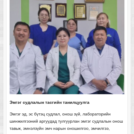
Эмгэг судлалын тасгийн танилцуулга
Эмгэг эд, эс бүтэц судлал, онош зүй, лабораторийн
шинжилгээний аргуудад тулгуурлан эмгэг судлалын онош
тавьж, эмнэлзүйн эмч нарын оношилгоо, эмчилгээ,