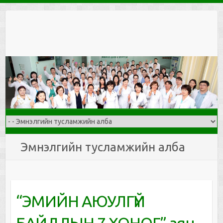
Skip
to
content
Эмнэлгийн тусламжийн алба
“ЭМИЙН АЮУЛГҮЙ
БАЙДЛЫН 7 ХОНОГ” аян