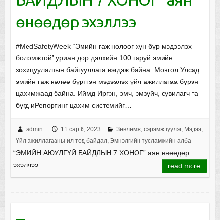
өнөөдөр эхэллээ
#MedSafetyWeek “Эмийн гаж нөлөөг хүн бүр мэдээлэх
боломжтой” уриан дор дэлхийн 100 гаруй эмийн
зохицуулалтын байгууллага нэгдэж байна. Монгол Улсад
эмийн гаж нөлөө бүртгэн мэдээлэх үйл ажиллагаа бүрэн
цахимжаад байна. Иймд Иргэн, эмч, эмзүйч, сувилагч та
бүгд иРепортинг цахим системийг…
admin
11 сар 6, 2023
Зөвлөмж, сэрэмжлүүлэг
,
Мэдээ
,
Үйл ажиллагааны ил тод байдал
,
Эмнэлгийн тусламжийн алба
“ЭМИЙН АЮУЛГҮЙ БАЙДЛЫН 7 ХОНОГ” аян өнөөдөр
эхэллээ
read more