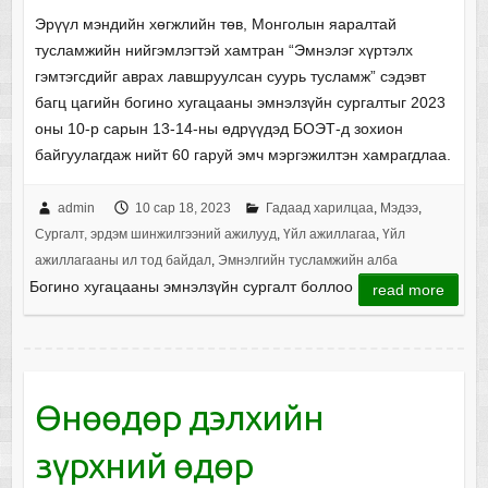
Эрүүл мэндийн хөгжлийн төв, Монголын яаралтай
тусламжийн нийгэмлэгтэй хамтран “Эмнэлэг хүртэлх
гэмтэгсдийг аврах лавшруулсан суурь тусламж” сэдэвт
багц цагийн богино хугацааны эмнэлзүйн сургалтыг 2023
оны 10-р сарын 13-14-ны өдрүүдэд БОЭТ-д зохион
байгуулагдаж нийт 60 гаруй эмч мэргэжилтэн хамрагдлаа.
admin
10 сар 18, 2023
Гадаад харилцаа
,
Мэдээ
,
Сургалт, эрдэм шинжилгээний ажилууд
,
Үйл ажиллагаа
,
Үйл
ажиллагааны ил тод байдал
,
Эмнэлгийн тусламжийн алба
Богино хугацааны эмнэлзүйн сургалт боллоо
read more
Өнөөдөр дэлхийн
зүрхний өдөр