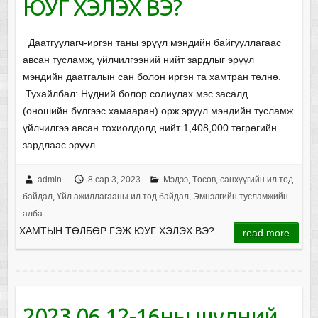
ЮУГ ХЭЛЭХ ВЭ?
Даатгуулагч-иргэн таны эрүүл мэндийн байгууллагаас
авсан тусламж, үйлчилгээний нийт зардлыг эрүүл
мэндийн даатгалын сан болон иргэн та хамтран төлнө.
Тухайлбал: Нүдний болор солиулах мэс засалд
(оношийн бүлгээс хамааран) орж эрүүл мэндийн тусламж
үйлчилгээ авсан тохиолдолд нийт 1,408,000 төгрөгийн
зардлаас эрүүл…
admin
8 сар 3, 2023
Мэдээ
,
Төсөв, санхүүгийн ил тод
байдал
,
Үйл ажиллагааны ил тод байдал
,
Эмнэлгийн тусламжийн
алба
ХАМТЫН ТӨЛБӨР ГЭЖ ЮУГ ХЭЛЭХ ВЭ?
read more
2023.06.12-16ны шүдний