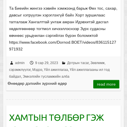
Та Биеийн жингээ хэвийн хэмжээнд барьж Өөх тос, сахар,
давсыг хэтрүүлэн хэрэглэхгүй байх Хорт зуршилаас
татгалзаж Хангалттай унтаж амран Идэвхитэй дасгал
хөдөлгөөнөөр тогтмол хичээллэснээр Зүрх судасны
өвчнөөс урьдчилан сэргийлэх бүрэн боломжтой
https://www.facebook.com/Dornod.BOET/videos/836115127
971932
admin
9 сар 29, 2023
Дотрын тасаг
,
Зөвлөмж,
сэрэмжлүүлэг
,
Мэдээ
,
Үйл ажиллагаа
,
Үйл ажиллагааны ил тод
байдал
,
Эмнэлгийн тусламжийн алба
Өнөөдөр дэлхийн зүрхний өдөр
read more
ХАМТЫН ТӨЛБӨР ГЭЖ