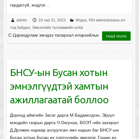
гардаггүй, мэдлэг…
admin
10 сар 31, 2023
Мэдээ
,
Үйл ажиллагааны ил
тод байдал
,
Эмнэлгийн тусламжийн алба
С.Цэрэндулам эмчдээ талархал илэрхийлье
read more
БНСУ-ын Бусан хотын
эмнэлгүүдтэй хамтын
ажиллагаатай боллоо
Дорнод аймгийн Засаг дарга М.Бадамсүрэн, Эрүүл
мэндийн газрын дарга Ч.Оюунаа, БОЭТ-ийн захирал
Д.Должин нараар ахлуулсан эмч нарын баг БНСУ-ын
Бусан хотын Бусан их сургуулийн эмнэлэг, Гушин их