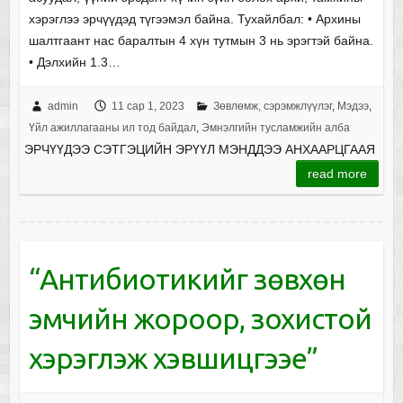
хэрэглээ эрчүүдэд түгээмэл байна. Тухайлбал: • Архины
шалтгаант нас баралтын 4 хүн тутмын 3 нь эрэгтэй байна.
• Дэлхийн 1.3…
admin
11 сар 1, 2023
Зөвлөмж, сэрэмжлүүлэг
,
Мэдээ
,
Үйл ажиллагааны ил тод байдал
,
Эмнэлгийн тусламжийн алба
ЭРЧҮҮДЭЭ СЭТГЭЦИЙН ЭРҮҮЛ МЭНДДЭЭ АНХААРЦГААЯ
read more
“Антибиотикийг зөвхөн
эмчийн жороор, зохистой
хэрэглэж хэвшицгээе”