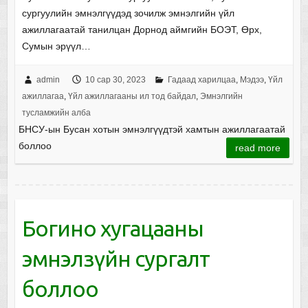
сургуулийн эмнэлгүүдэд зочилж эмнэлгийн үйл
ажиллагаатай танилцан Дорнод аймгийн БОЭТ, Өрх,
Сумын эрүүл…
admin
10 сар 30, 2023
Гадаад харилцаа
,
Мэдээ
,
Үйл
ажиллагаа
,
Үйл ажиллагааны ил тод байдал
,
Эмнэлгийн
тусламжийн алба
БНСУ-ын Бусан хотын эмнэлгүүдтэй хамтын ажиллагаатай
боллоо
read more
Богино хугацааны
эмнэлзүйн сургалт
боллоо