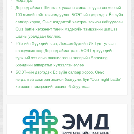
Мэдэгдэл
Дорнод аймагт Шинжлэх ухааны эмнэлэг үүсч хөгжсөний
100 жилийн ойг тохиолдуулан БОЭТ-ийн дэргэдэх Ёс зүйн
салбар хороо, Оньс нэгдэлтэй хамтран зохион байгуулсан
Quiz battle хөгжөөнт танин мэдэхүйн тэмцээний шигшээ
шатны уралдаан боллоо.
НҮБ-ийн Хүүхдийн сан, Люксембургийн Их Гүнт улсын
санхүүжилтээр Дорнод аймаг дахь БОЭТ-д хүүхдийн
зүрхний хэт авиа оношилгооны зөөврийн Samsung
брэндийн аппаратыг хүлээлгэн өглөө
БОЭТ-ийн дэргэдэх Ёс зүйн салбар хороо, Оньс
нэгдэлтэй хамтран зохион байгуулж буй “Quiz night battle”
хөгжөөнт тэмцээнийг зохион байгууллаа.