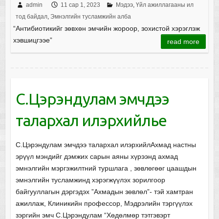
admin
11 сар 1, 2023
Мэдээ
,
Үйл ажиллагааны ил
тод байдал
,
Эмнэлгийн тусламжийн алба
“Антибиотикийг зөвхөн эмчийн жороор, зохистой хэрэглэж
хэвшицгээе”
read more
С.Цэрэндулам эмчдээ
талархал илэрхийлье
С.Цэрэндулам эмчдээ талархал илэрхийлАхмад настны
эрүүл мэндийг дэмжих сарын аяны хүрээнд ахмад
эмнэлгийн мэргэжилтний туршлага , зөвлөгөөг цаашдын
эмнэлгийн тусламжинд хэрэгжүүлэх зорилгоор
байгууллагын дэргэдэх ”Ахмадын зөвлөл”- тэй хамтран
ажиллаж, Клиникийн профессор, Мэдрэлийн тэргүүлэх
зэргийн эмч С.Цэрэндулам “Хөдөлмөр тэтгэвэрт