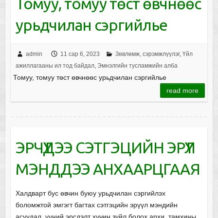
Томуу, томуу төст өвчнөөс
урьдчилан сэргийлье
admin
11 сар 6, 2023
Зөвлөмж, сэрэмжлүүлэг
,
Үйл
ажиллагааны ил тод байдал
,
Эмнэлгийн тусламжийн алба
Томуу, томуу төст өвчнөөс урьдчилан сэргийлье
read more
ЭРЧҮҮДЭЭ СЭТГЭЦИЙН ЭРҮҮЛ
МЭНДДЭЭ АНХААРЦГААЯ
Халдварт бус өвчин буюу урьдчилан сэргийлэх
боломжтой эмгэгт багтах сэтгэцийн эрүүл мэндийн
асуудал, үүний эрсдэлт хүчин зүйл болох архи, тамхины