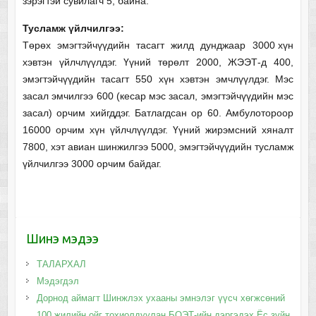
зэрэгтэй сувилагч 5, байна.
Тусламж үйлчилгээ:
Төрөх эмэгтэйчүүдийн тасагт жилд дунджаар 3000 хүн
хэвтэн үйлчлүүлдэг. Үүний төрөлт 2000, ЖЭЭТ-д 400,
эмэгтэйчүүдийн тасагт 550 хүн хэвтэн эмчлүүлдэг. Мэс
засал эмчилгээ 600 (кесар мэс засал, эмэгтэйчүүдийн мэс
засал) орчим хийгддэг. Батлагдсан ор 60. Амбулотороор
16000 орчим хүн үйлчлүүлдэг. Үүний жирэмсний хяналт
7800, хэт авиан шинжилгээ 5000, эмэгтэйчүүдийн тусламж
үйлчилгээ 3000 орчим байдаг.
Шинэ мэдээ
ТАЛАРХАЛ
Мэдэгдэл
Дорнод аймагт Шинжлэх ухааны эмнэлэг үүсч хөгжсөний
100 жилийн ойг тохиолдуулан БОЭТ-ийн дэргэдэх Ёс зүйн