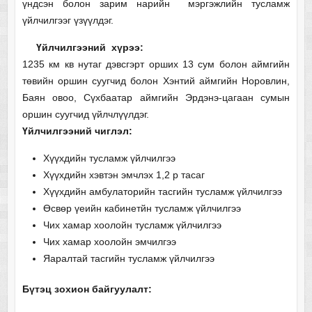
үндсэн болон зарим нарийн мэргэжлийн тусламж
үйлчилгээг үзүүлдэг.
Үйлчилгээний хүрээ:
1235 км кв нутаг дэвсгэрт орших 13 сум болон аймгийн
төвийн оршин суугчид болон Хэнтий аймгийн Норовлин,
Баян овоо, Сүхбаатар аймгийн Эрдэнэ-цагаан сумын
оршин суугчид үйлчлүүлдэг.
Үйлчилгээний чиглэл:
Хүүхдийн тусламж үйлчилгээ
Хүүхдийн хэвтэн эмчлэх 1,2 р тасаг
Хүүхдийн амбулаторийн тасгийн тусламж үйлчилгээ
Өсвөр үеийн кабинетйн тусламж үйлчилгээ
Чих хамар хоолойн тусламж үйлчилгээ
Чих хамар хоолойн эмчилгээ
Яаралтай тасгийн тусламж үйлчилгээ
Бүтэц зохион байгуулалт: