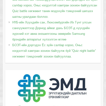
салбар хороо, Оньс нэгдэлтэй хамтран зохион байгуулсан
Quiz battle хөгжөөнт танин мэдэхүйн тэмцээний шигшээ
шатны уралдаан боллоо.
НҮБ-ийн Хүүхдийн сан, Люксембургийн Их Гүнт улсын
санхүүжилтээр Дорнод аймаг дахь БОЭТ-д хүүхдийн
зүрхний хэт авиа оношилгооны зөөврийн Samsung
брэндийн аппаратыг хүлээлгэн өглөө
БОЭТ-ийн дэргэдэх Ёс зүйн салбар хороо, Оньс
нэгдэлтэй хамтран зохион байгуулж буй “Quiz night battle”
хөгжөөнт тэмцээнийг зохион байгууллаа.