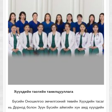
Хүүхдийн тасгийн танилцууллага
Бүсийн Оношилгоо эмчилгээний төвийн Хүүхдийн тасаг
нь Дорнод болон Зүүн Бүсийн аймгийн хүн амд хүүхдийн