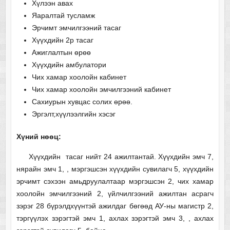
Хүлээн авах
Яаралтай тусламж
Эрчимт эмчилгээний тасаг
Хүүхдийн 2р тасаг
Ажиглалтын өрөө
Хүүхдийн амбулатори
Чих хамар хоолойн кабинет
Чих хамар хоолойн эмчилгээний кабинет
Сахиурын хувцас солих өрөө.
Эргэлт,хүүлээлгийн хэсэг
Хүний нөөц:
Хүүхдийн тасаг нийт 24 ажилтантай. Хүүхдийн эмч 7,
нярайн эмч 1, , мэргэшсэн хүүхдийн сувилагч 5, хүүхдийн
эрчимт сэхээн амьдруулалтаар мэргэшсэн 2, чих хамар
хоолойн эмчилгээний 2, үйлчилгээний ажилтан асрагч
зэрэг 28 бүрэлдхүүнтэй ажилдаг бөгөөд АУ-ны магистр 2,
тэргүүлэх зэрэгтэй эмч 1, ахлах зэрэгтэй эмч 3, , ахлах