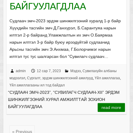
БАЙГУУЛАГДЛАА
Судлаач эмч-2023 эрдэм шинжилгээний хуралд 1-р байр
Хүүхдийн тасгийн эмч Д.Ганхүрэл, Б.Сарантуяа нарын
илтгэл 2-р байранд Уламжлалтын их эмч О.Баярмаа
нарын илтгэл 3-р байр буюу ирээдүйтэй судлаачид
Арьсны тасгийн эмч Э.Анхмаа, Г.Болорчимэг нарын
илтгэл тус тус шалгарсан бол “Сувилагч судлаач…
admin
12 сар 7, 2023
Мэдээ
,
Сувилахуйн албаны
мэдээлэл
,
Сургалт, эрдэм шинжилгээний ажилууд
,
Үйл ажиллагаа
,
Үйл ажиллагааны ил тод байдал
“СУДЛААЧ ЭМЧ-2023”, “СУВИЛАГЧ СУДЛААЧ-XII” ЭРДЭМ
ШИНЖИЛГЭЭНИЙ ХУРАЛ АМЖИЛТТАЙ ЗОХИОН
БАЙГУУЛАГДЛАА
read more
« Previous