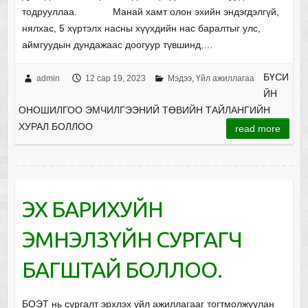
тодрууллаа. Манай хамт олон эхийн эндэгдэлгүй,
нялхас, 5 хүртэлх насны хүүхдийн нас баралтыг улс,
аймгуудын дундажаас доогуур түвшинд,…
БҮСИ
admin
12 сар 19, 2023
Мэдээ
,
Үйл ажиллагаа
ЙН
ОНОШИЛГОО ЭМЧИЛГЭЭНИЙ ТӨВИЙН ТАЙЛАНГИЙН
ХУРАЛ БОЛЛОО
read more
ЭХ БАРИХУЙН
ЭМНЭЛЗҮЙН СУРГАГЧ
БАГШТАЙ БОЛЛОО.
БОЭТ нь сургалт эрхлэх үйл ажиллагааг тогтмолжуулан