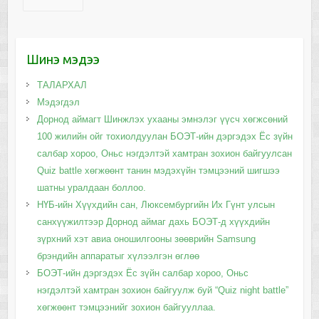
Шинэ мэдээ
ТАЛАРХАЛ
Мэдэгдэл
Дорнод аймагт Шинжлэх ухааны эмнэлэг үүсч хөгжсөний
100 жилийн ойг тохиолдуулан БОЭТ-ийн дэргэдэх Ёс зүйн
салбар хороо, Оньс нэгдэлтэй хамтран зохион байгуулсан
Quiz battle хөгжөөнт танин мэдэхүйн тэмцээний шигшээ
шатны уралдаан боллоо.
НҮБ-ийн Хүүхдийн сан, Люксембургийн Их Гүнт улсын
санхүүжилтээр Дорнод аймаг дахь БОЭТ-д хүүхдийн
зүрхний хэт авиа оношилгооны зөөврийн Samsung
брэндийн аппаратыг хүлээлгэн өглөө
БОЭТ-ийн дэргэдэх Ёс зүйн салбар хороо, Оньс
нэгдэлтэй хамтран зохион байгуулж буй “Quiz night battle”
хөгжөөнт тэмцээнийг зохион байгууллаа.