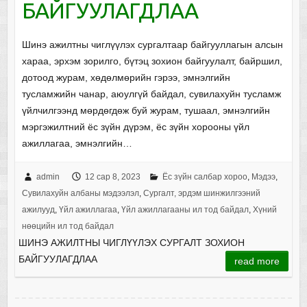
БАЙГУУЛАГДЛАА
Шинэ ажилтны чиглүүлэх сургалтаар байгууллагын алсын
хараа, эрхэм зорилго, бүтэц зохион байгуулалт, байршил,
дотоод журам, хөдөлмөрийн гэрээ, эмнэлгийн
тусламжийн чанар, аюулгүй байдал, сувилахуйн тусламж
үйлчилгээнд мөрдөгдөж буй журам, тушаал, эмнэлгийн
мэргэжилтний ёс зүйн дүрэм, ёс зүйн хорооны үйл
ажиллагаа, эмнэлгийн…
admin
12 сар 8, 2023
Ёс зүйн салбар хороо
,
Мэдээ
,
Сувилахуйн албаны мэдээлэл
,
Сургалт, эрдэм шинжилгээний
ажилууд
,
Үйл ажиллагаа
,
Үйл ажиллагааны ил тод байдал
,
Хүний
нөөцийн ил тод байдал
ШИНЭ АЖИЛТНЫ ЧИГЛҮҮЛЭХ СУРГАЛТ ЗОХИОН
БАЙГУУЛАГДЛАА
read more