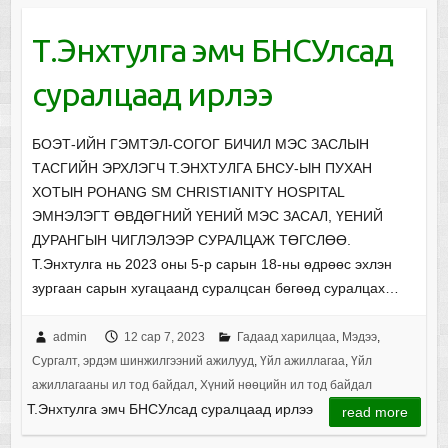
Т.Энхтулга эмч БНСУлсад
суралцаад ирлээ
БОЭТ-ИЙН ГЭМТЭЛ-СОГОГ БИЧИЛ МЭС ЗАСЛЫН
ТАСГИЙН ЭРХЛЭГЧ Т.ЭНХТУЛГА БНСУ-ЫН ПУХАН
ХОТЫН POHANG SM CHRISTIANITY HOSPITAL
ЭМНЭЛЭГТ ӨВДӨГНИЙ ҮЕНИЙ МЭС ЗАСАЛ, ҮЕНИЙ
ДУРАНГЫН ЧИГЛЭЛЭЭР СУРАЛЦАЖ ТӨГСЛӨӨ.
Т.Энхтулга нь 2023 оны 5-р сарын 18-ны өдрөөс эхлэн
зургаан сарын хугацаанд суралцсан бөгөөд суралцах…
admin
12 сар 7, 2023
Гадаад харилцаа
,
Мэдээ
,
Сургалт, эрдэм шинжилгээний ажилууд
,
Үйл ажиллагаа
,
Үйл
ажиллагааны ил тод байдал
,
Хүний нөөцийн ил тод байдал
Т.Энхтулга эмч БНСУлсад суралцаад ирлээ
read more