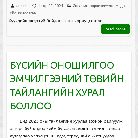
admin
1 сар 23, 2024
Зөвлөмж, сэрэмжлүүлэг
,
Мэдээ
,
Үйл ажиллагаа
Хүүхдийн аюулгүй байдал-Таны хариуцлагаас
read more
БҮСИЙН ОНОШИЛГОО
ЭМЧИЛГЭЭНИЙ ТӨВИЙН
ТАЙЛАНГИЙН ХУРАЛ
БОЛЛОО
Бид 2023 оны тайлангийн хурлаа зохион байгуулж
өнгөрч буй ондоо хийж бүтээсэн ажлын амжилт, алдаа
дутагдлаа хэлэлцэн шилдэг, тэргүүний ажилтнуудаа