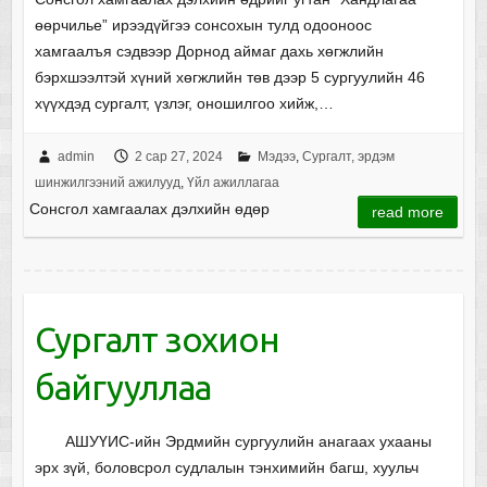
өөрчилье” ирээдүйгээ сонсохын тулд одооноос
хамгаалъя сэдвээр Дорнод аймаг дахь хөгжлийн
бэрхшээлтэй хүний хөгжлийн төв дээр 5 сургуулийн 46
хүүхдэд сургалт, үзлэг, оношилгоо хийж,…
admin
2 сар 27, 2024
Мэдээ
,
Сургалт, эрдэм
шинжилгээний ажилууд
,
Үйл ажиллагаа
Сонсгол хамгаалах дэлхийн өдөр
read more
Сургалт зохион
байгууллаа
АШУҮИС-ийн Эрдмийн сургуулийн анагаах ухааны
эрх зүй, боловсрол судлалын тэнхимийн багш, хуульч