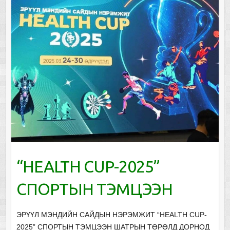
“HEALTH CUP-2025”
СПОРТЫН ТЭМЦЭЭН
ЭРҮҮЛ МЭНДИЙН САЙДЫН НЭРЭМЖИТ “HEALTH CUP-
2025” СПОРТЫН ТЭМЦЭЭН ШАТРЫН ТӨРӨЛД ДОРНОД