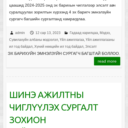
цаашид 2024-2025 онд эх барихын чиглэлээр элсэлт авч
суралцуулах зорилтын хүрээнд 4 эх баригч эмнэлзүйн
сургагч багшийн сургалтанд хамрагдлаа.
admin
12 сар 13, 2023
Гадаад харилцаа
,
Мэдээ
,
Сувилахуйн албаны мэдээлэл
,
Үйл ажиллагаа
,
Үйл ажиллагааны
ил тод байдал
,
Хүний нөөцийн ил тод байдал
,
Элсэлт
ЭХ БАРИХУЙН ЭМНЭЛЗҮЙН СУРГАГЧ БАГШТАЙ БОЛЛОО.
read more
ШИНЭ АЖИЛТНЫ
ЧИГЛҮҮЛЭХ СУРГАЛТ
ЗОХИОН