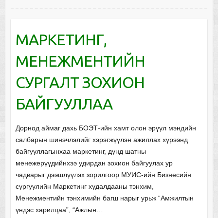
МАРКЕТИНГ,
МЕНЕЖМЕНТИЙН
СУРГАЛТ ЗОХИОН
БАЙГУУЛЛАА
Дорнод аймаг дахь БОЭТ-ийн хамт олон эрүүл мэндийн
салбарын шинэчлэлийг хэрэгжүүлэн ажиллах хүрээнд
байгууллагынхаа маркетинг, дунд шатны
менежерүүдийнхээ удирдан зохион байгуулах ур
чадварыг дээшлүүлэх зорилгоор МУИС-ийн Бизнесийн
сургуулийн Маркетинг худалдааны тэнхим,
Менежментийн тэнхимийн багш нарыг урьж “Амжилтын
үндэс харилцаа”, “Ажлын…