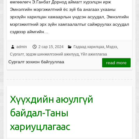
өмгөөлөгч Э.Ганбат Дорнод аймагт хүрэлцэн ирж
Эмнэлгийн мэргэжилтний ёс зүй ба анагаах ухааны
эрхзүйн харилцан хамаарлын үндсэн асуудал, Эмнэлгийн
мэргэжилтний эрх зүйн хамгаалалтыг сайжруулах асуудал
сэдвээр аймгийн…
admin
2 сар 15, 2024
Гадаад харилцаа
,
Мэдээ
,
Сургалт, эрдэм шинжилгээний ажилууд
,
Үйл ажиллагаа
Сургалт зохион байгууллаа
read more
Хүүхдийн аюулгүй
байдал-Таны
хариуцлагаас