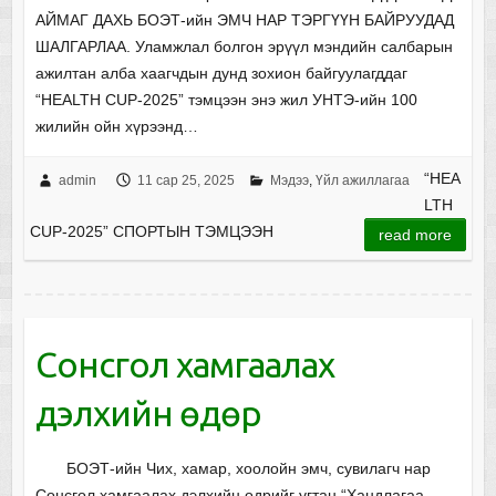
АЙМАГ ДАХЬ БОЭТ-ийн ЭМЧ НАР ТЭРГҮҮН БАЙРУУДАД
ШАЛГАРЛАА. Уламжлал болгон эрүүл мэндийн салбарын
ажилтан алба хаагчдын дунд зохион байгуулагддаг
“HEALTH CUP-2025” тэмцээн энэ жил УНТЭ-ийн 100
жилийн ойн хүрээнд…
“HEA
admin
11 сар 25, 2025
Мэдээ
,
Үйл ажиллагаа
LTH
CUP-2025” СПОРТЫН ТЭМЦЭЭН
read more
Сонсгол хамгаалах
дэлхийн өдөр
БОЭТ-ийн Чих, хамар, хоолойн эмч, сувилагч нар
Сонсгол хамгаалах дэлхийн өдрийг угтан “Хандлагаа