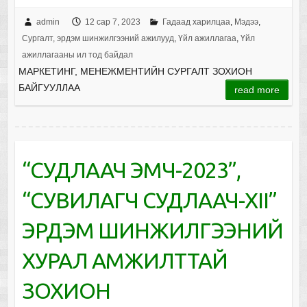
admin
12 сар 7, 2023
Гадаад харилцаа
,
Мэдээ
,
Сургалт, эрдэм шинжилгээний ажилууд
,
Үйл ажиллагаа
,
Үйл
ажиллагааны ил тод байдал
МАРКЕТИНГ, МЕНЕЖМЕНТИЙН СУРГАЛТ ЗОХИОН
БАЙГУУЛЛАА
read more
“СУДЛААЧ ЭМЧ-2023”,
“СУВИЛАГЧ СУДЛААЧ-XII”
ЭРДЭМ ШИНЖИЛГЭЭНИЙ
ХУРАЛ АМЖИЛТТАЙ
ЗОХИОН