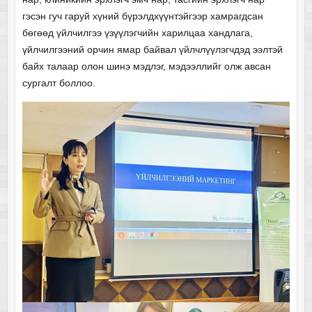
гэсэн гуч гаруй хүний бүрэлдхүүнтэйгээр хамрагдсан
бөгөөд үйлчилгээ үзүүлэгчийн харилцаа хандлага,
үйлчилгээний орчин ямар байвал үйлчлүүлэгчдэд ээлтэй
байх талаар олон шинэ мэдлэг, мэдээллийг олж авсан
сургалт боллоо.