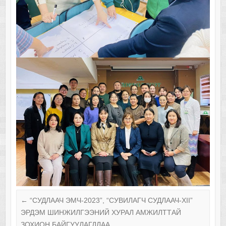
←
“СУДЛААЧ ЭМЧ-2023”, “СУВИЛАГЧ СУДЛААЧ-XII”
ЭРДЭМ ШИНЖИЛГЭЭНИЙ ХУРАЛ АМЖИЛТТАЙ
ЗОХИОН БАЙГУУЛАГДЛАА