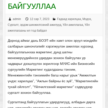
БАЙГУУЛЛАА
admin
12 сар 7, 2023
Гадаад харилцаа
,
Мэдээ
,
Сургалт, эрдэм шинжилгээний ажилууд
,
Үйл ажиллагаа
,
Үйл
ажиллагааны ил тод байдал
Дорнод аймаг дахь БОЭТ-ийн хамт олон эрүүл мэндийн
салбарын шинэчлэлийг хэрэгжүүлэн ажиллах хүрээнд
байгууллагынхаа маркетинг, дунд шатны
менежерүүдийнхээ удирдан зохион байгуулах ур
чадварыг дээшлүүлэх зорилгоор МУИС-ийн Бизнесийн
сургуулийн Маркетинг худалдааны тэнхим,
Менежментийн тэнхимийн багш нарыг урьж “Амжилтын
үндэс харилцаа”, “Ажлын байрны ёс зүй”, “Маркетингийн
тухай ойлголт”, “Үйлчилгээний маркетинг” сэдвүүдээр
сургалт зохион байгууллаа.
Сургалтанд байгууллагын удирдлагууд, албадын дарга
нар, клиникийн эрхлэгч эмч нар, тасгийн эрхлэгч нар