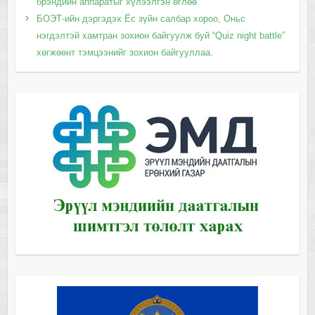
брэндийн аппаратыг хүлээлгэн өглөө
БОЭТ-ийн дэргэдэх Ёс зүйн салбар хороо, Оньс
нэгдэлтэй хамтран зохион байгуулж буй “Quiz night battle”
хөгжөөнт тэмцээнийг зохион байгууллаа.