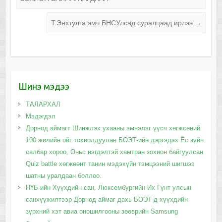
Т.Энхтулга эмч БНСУлсад суралцаад ирлээ
→
Шинэ мэдээ
ТАЛАРХАЛ
Мэдэгдэл
Дорнод аймагт Шинжлэх ухааны эмнэлэг үүсч хөгжсөний
100 жилийн ойг тохиолдуулан БОЭТ-ийн дэргэдэх Ёс зүйн
салбар хороо, Оньс нэгдэлтэй хамтран зохион байгуулсан
Quiz battle хөгжөөнт танин мэдэхүйн тэмцээний шигшээ
шатны уралдаан боллоо.
НҮБ-ийн Хүүхдийн сан, Люксембургийн Их Гүнт улсын
санхүүжилтээр Дорнод аймаг дахь БОЭТ-д хүүхдийн
зүрхний хэт авиа оношилгооны зөөврийн Samsung