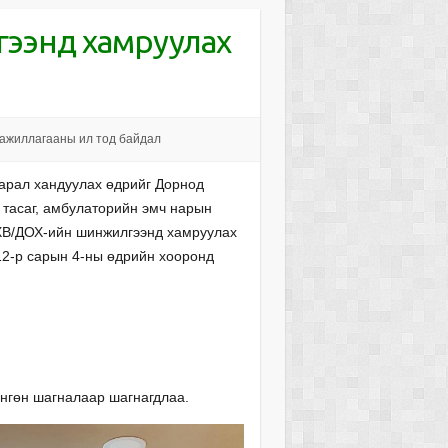
ээнд хамруулах
 ажиллагааны ил тод байдал
арал хандуулах өдрийг Дорнод
 тасаг, амбулаторийн эмч нарын
ДХВ/ДОХ-ийн шинжилгээнд хамруулах
12-р сарын 4-ны өдрийн хооронд
өнгөн шагналаар шагнагдлаа.