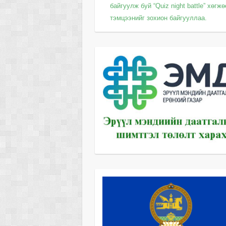
байгуулж буй “Quiz night battle” хөгж
тэмцээнийг зохион байгууллаа.