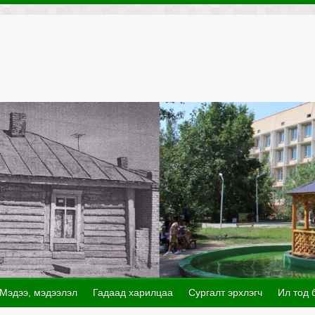
Мэдээ, мэдээлэл
Гадаад харилцаа
Сургалт эрхлэгч
Ил тод 