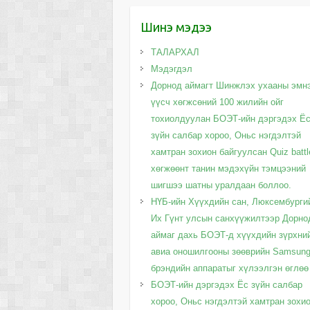
Шинэ мэдээ
ТАЛАРХАЛ
Мэдэгдэл
Дорнод аймагт Шинжлэх ухааны эмн
үүсч хөгжсөний 100 жилийн ойг
тохиолдуулан БОЭТ-ийн дэргэдэх Ё
зүйн салбар хороо, Оньс нэгдэлтэй
хамтран зохион байгуулсан Quiz battl
хөгжөөнт танин мэдэхүйн тэмцээний
шигшээ шатны уралдаан боллоо.
НҮБ-ийн Хүүхдийн сан, Люксембурги
Их Гүнт улсын санхүүжилтээр Дорно
аймаг дахь БОЭТ-д хүүхдийн зүрхни
авиа оношилгооны зөөврийн Samsun
брэндийн аппаратыг хүлээлгэн өглөө
БОЭТ-ийн дэргэдэх Ёс зүйн салбар
хороо, Оньс нэгдэлтэй хамтран зохи