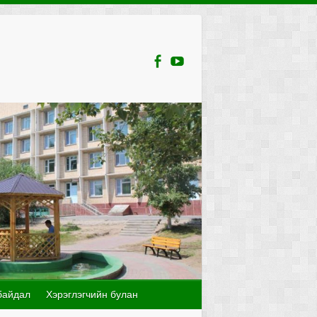
байдал
Хэрэглэгчийн булан