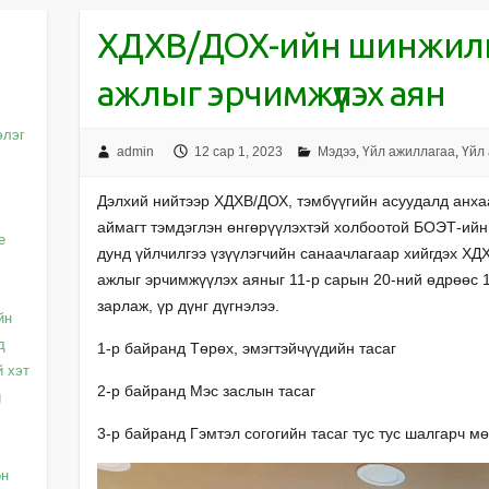
ХДХВ/ДОХ-ийн шинжилг
ажлыг эрчимжүүлэх аян
элэг
admin
12 сар 1, 2023
Мэдээ
,
Үйл ажиллагаа
,
Үйл
с
Дэлхий нийтээр ХДХВ/ДОХ, тэмбүүгийн асуудалд анха
аймагт тэмдэглэн өнгөрүүлэхтэй холбоотой БОЭТ-ийн
e
дунд үйлчилгээ үзүүлэгчийн санаачлагаар хийгдэх Х
ажлыг эрчимжүүлэх аяныг 11-р сарын 20-ний өдрөөс 
зарлаж, үр дүнг дүгнэлээ.
йн
д
1-р байранд Төрөх, эмэгтэйчүүдийн тасаг
й хэт
2-р байранд Мэс заслын тасаг
g
3-р байранд Гэмтэл согогийн тасаг тус тус шалгарч м
он