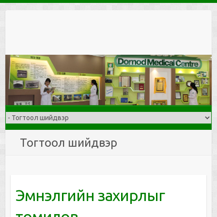
Skip
to
content
Тогтоол шийдвэр
Эмнэлгийн захирлыг
томилов