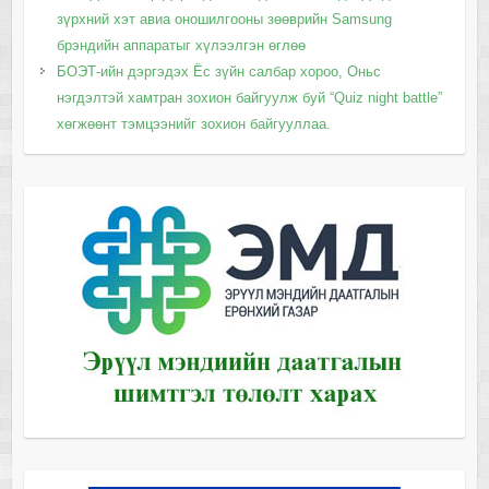
зүрхний хэт авиа оношилгооны зөөврийн Samsung
брэндийн аппаратыг хүлээлгэн өглөө
БОЭТ-ийн дэргэдэх Ёс зүйн салбар хороо, Оньс
нэгдэлтэй хамтран зохион байгуулж буй “Quiz night battle”
хөгжөөнт тэмцээнийг зохион байгууллаа.