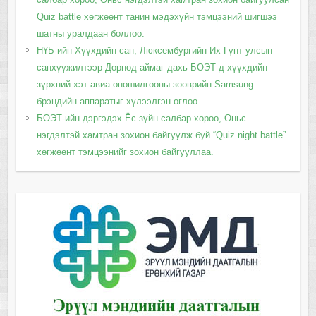
Quiz battle хөгжөөнт танин мэдэхүйн тэмцээний шигшээ
шатны уралдаан боллоо.
НҮБ-ийн Хүүхдийн сан, Люксембургийн Их Гүнт улсын
санхүүжилтээр Дорнод аймаг дахь БОЭТ-д хүүхдийн
зүрхний хэт авиа оношилгооны зөөврийн Samsung
брэндийн аппаратыг хүлээлгэн өглөө
БОЭТ-ийн дэргэдэх Ёс зүйн салбар хороо, Оньс
нэгдэлтэй хамтран зохион байгуулж буй “Quiz night battle”
хөгжөөнт тэмцээнийг зохион байгууллаа.