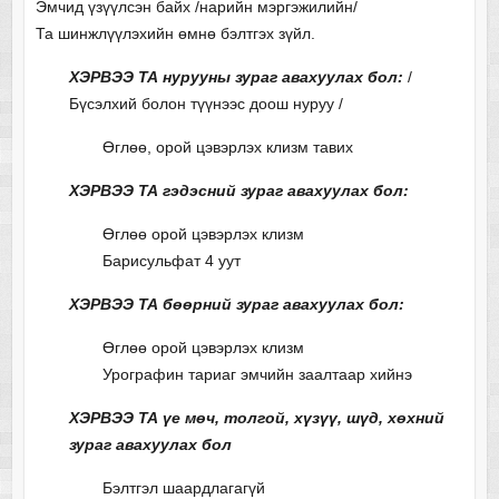
Эмчид үзүүлсэн байх /нарийн мэргэжилийн/
Та шинжлүүлэхийн өмнө бэлтгэх зүйл.
ХЭРВЭЭ ТА нурууны зураг авахуулах бол:
/
Бүсэлхий болон түүнээс доош нуруу /
Өглөө, орой цэвэрлэх клизм тавих
ХЭРВЭЭ ТА гэдэсний зураг авахуулах бол:
Өглөө орой цэвэрлэх клизм
Барисульфат 4 уут
ХЭРВЭЭ ТА бөөрний зураг авахуулах бол:
Өглөө орой цэвэрлэх клизм
Урографин тариаг эмчийн заалтаар хийнэ
ХЭРВЭЭ ТА үе мөч, толгой, хүзүү, шүд, хөхний
зураг авахуулах бол
Бэлтгэл шаардлагагүй