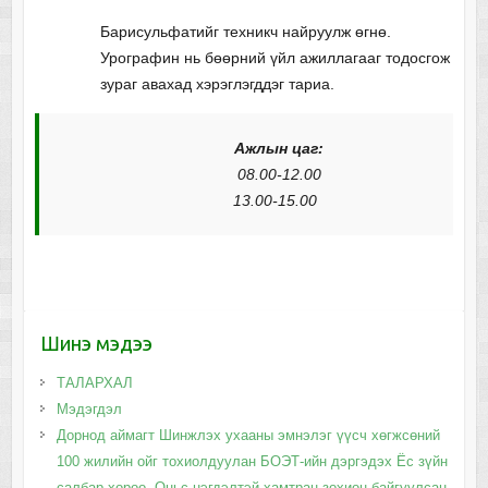
Барисульфатийг техникч найруулж өгнө.
Урографин нь бөөрний үйл ажиллагааг тодосгож
зураг авахад хэрэглэгддэг тариа.
Ажлын цаг:
08.00-12.00
13.00-15.00
Шинэ мэдээ
ТАЛАРХАЛ
Мэдэгдэл
Дорнод аймагт Шинжлэх ухааны эмнэлэг үүсч хөгжсөний
100 жилийн ойг тохиолдуулан БОЭТ-ийн дэргэдэх Ёс зүйн
салбар хороо, Оньс нэгдэлтэй хамтран зохион байгуулсан