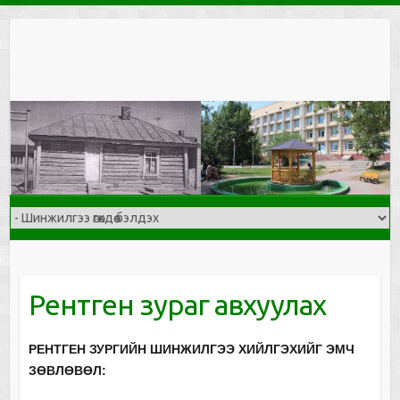
Skip
to
content
Рентген зураг авхуулах
РЕНТГЕН ЗУРГИЙН ШИНЖИЛГЭЭ ХИЙЛГЭХИЙГ ЭМЧ
ЗӨВЛӨВӨЛ: