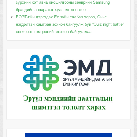
зүрхний хэт авиа оношилгооны зөөврийн Samsung
брэндийн аппаратыг хүлээлгэн өглөө
БОЭТ-ийн дэргэдэх Ёс зүйн салбар хороо, Оньс
нэгдэлтэй хамтран зохион байгуулж буй “Quiz night battle”
хөгжөөнт тэмцээнийг зохион байгууллаа.