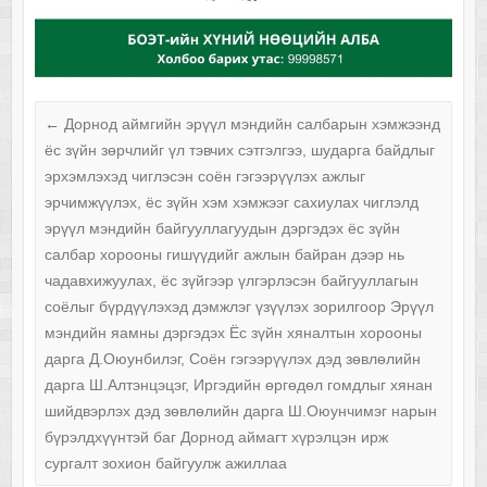
←
Дорнод аймгийн эрүүл мэндийн салбарын хэмжээнд
ёс зүйн зөрчлийг үл тэвчих сэтгэлгээ, шударга байдлыг
эрхэмлэхэд чиглэсэн соён гэгээрүүлэх ажлыг
эрчимжүүлэх, ёс зүйн хэм хэмжээг сахиулах чиглэлд
эрүүл мэндийн байгууллагуудын дэргэдэх ёс зүйн
салбар хорооны гишүүдийг ажлын байран дээр нь
чадавхижуулах, ёс зүйгээр үлгэрлэсэн байгууллагын
соёлыг бүрдүүлэхэд дэмжлэг үзүүлэх зорилгоор Эрүүл
мэндийн яамны дэргэдэх Ёс зүйн хяналтын хорооны
дарга Д.Оюунбилэг, Соён гэгээрүүлэх дэд зөвлөлийн
дарга Ш.Алтэнцэцэг, Иргэдийн өргөдөл гомдлыг хянан
шийдвэрлэх дэд зөвлөлийн дарга Ш.Оюунчимэг нарын
бүрэлдхүүнтэй баг Дорнод аймагт хүрэлцэн ирж
сургалт зохион байгуулж ажиллаа