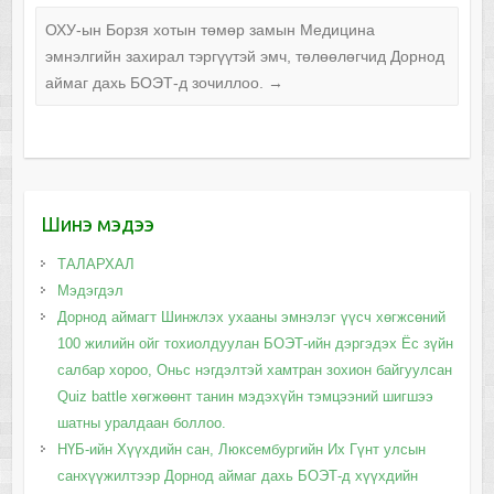
ОХУ-ын Борзя хотын төмөр замын Медицина
эмнэлгийн захирал тэргүүтэй эмч, төлөөлөгчид Дорнод
аймаг дахь БОЭТ-д зочиллоо.
→
Шинэ мэдээ
ТАЛАРХАЛ
Мэдэгдэл
Дорнод аймагт Шинжлэх ухааны эмнэлэг үүсч хөгжсөний
100 жилийн ойг тохиолдуулан БОЭТ-ийн дэргэдэх Ёс зүйн
салбар хороо, Оньс нэгдэлтэй хамтран зохион байгуулсан
Quiz battle хөгжөөнт танин мэдэхүйн тэмцээний шигшээ
шатны уралдаан боллоо.
НҮБ-ийн Хүүхдийн сан, Люксембургийн Их Гүнт улсын
санхүүжилтээр Дорнод аймаг дахь БОЭТ-д хүүхдийн